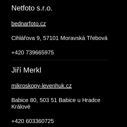
Netfoto s.r.o.
bednarfoto.cz
Cihlářova 9, 57101 Moravská Třebová
+420 739665975
Jiří Merkl
mikroskopy-levenhuk.cz
Babice 80, 503 51 Babice u Hradce
Králové
+420 603360725