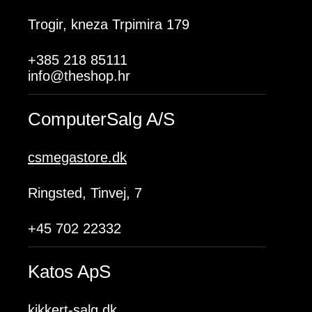
Trogir, kneza Trpimira 179
+385 218 85111
info@theshop.hr
ComputerSalg A/S
csmegastore.dk
Ringsted, Tinvej, 7
+45 702 22332
Katos ApS
kikkert-salg.dk