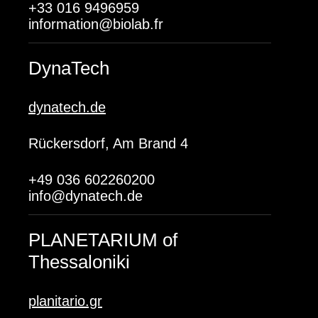
+33 016 9496959
information@biolab.fr
DynaTech
dynatech.de
Rückersdorf, Am Brand 4
+49 036 602260200
info@dynatech.de
PLANETARIUM of
Thessaloniki
planitario.gr