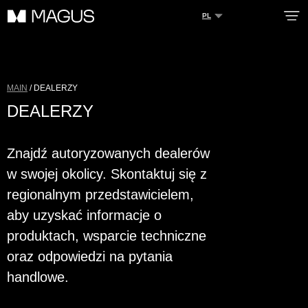
PL
INFORMACJE
MAIN
/ DEALERZY
DEALERZY
ZALETY
OBSŁUGA
Znajdź autoryzowanych dealerów
KATALOG
w swojej okolicy. Skontaktuj się z
WIADOMOŚCI
regionalnym przedstawicielem,
aby uzyskać informacje o
KONTAKT
produktach, wsparcie techniczne
ZASTOSOWANIE
oraz odpowiedzi na pytania
PROFESJONALNE
handlowe.
DEALERZY