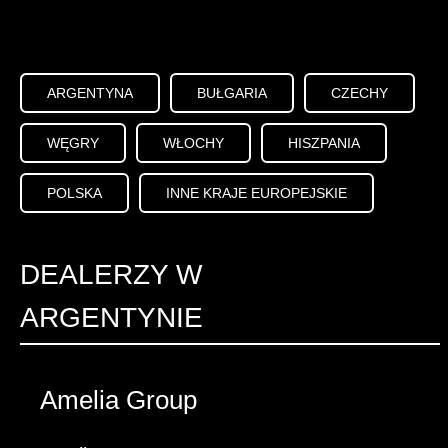
Adres: Levenhuk Optics
s.r.o., Potockich 10, 04-
543 Warszawa, Polska
+48 794 000 194
ARGENTYNA
BUŁGARIA
CZECHY
WĘGRY
WŁOCHY
HISZPANIA
Skontaktuj się z nami:
POLSKA
INNE KRAJE EUROPEJSKIE
E-mail
DEALERZY W
ARGENTYNIE
Amelia Group