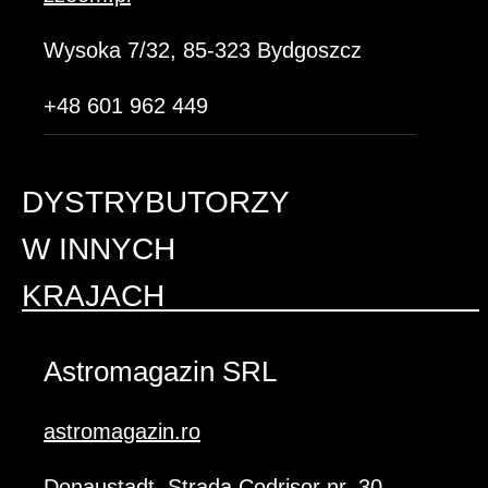
Wysoka 7/32, 85-323 Bydgoszcz
+48 601 962 449
DYSTRYBUTORZY
W INNYCH
KRAJACH
EUROPEJSKICH
Astromagazin SRL
astromagazin.ro
Donaustadt, Strada Codrişor nr. 30