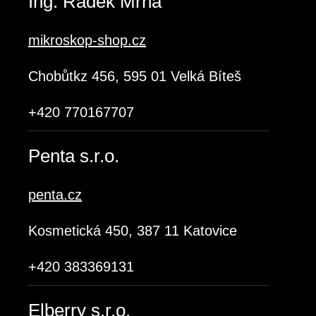
Ing. Radek Mrňa
mikroskop-shop.cz
Chobůtkz 456, 595 01 Velká Bíteš
+420 770167707
Penta s.r.o.
penta.cz
Kosmetická 450, 387 11 Katovice
+420 383369131
Elberry s.r.o.