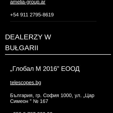
amelia-group.ar
+54 911 2795-8619
DEALERZY W
BUŁGARII
„Глобал М 2016” ЕООД
telescopes.bg
България, гр. София 1000, ул. „Цар
Симеон ” № 167