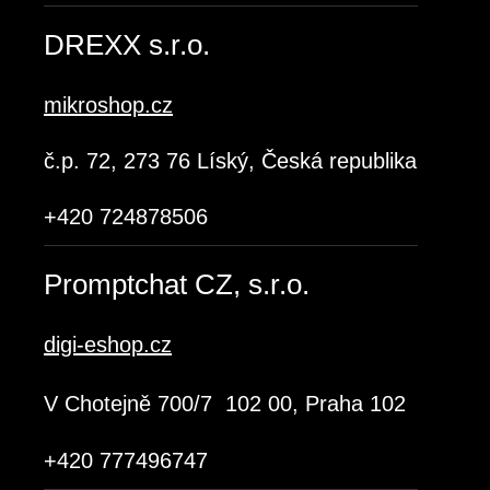
DREXX s.r.o.
mikroshop.cz
č.p. 72, 273 76 Líský, Česká republika
+420 724878506
Promptchat CZ, s.r.o.
digi-eshop.cz
V Chotejně 700/7 102 00, Praha 102
+420 777496747