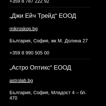
+359 8 787 222 92
„Джи Ейч Трейд“ ЕООД
mikroskop.bg
България, София, жк М. Долина 27
+359 8 990 505 00
„Астро Оптикс“ ЕООД
astrolab.bg
България, София, Младост 4 – бл.
470