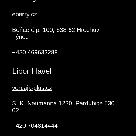
eberry.cz
Bořice č.p. 100, 538 62 Hrochův
Týnec
+420 469633288
Libor Havel
vercajk-plus.cz
S. K. Neumanna 1220, Pardubice 530
02
+420 704814444