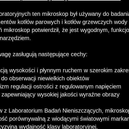
oratoryjnych ten mikroskop był używany do badani
entów kotłów parowych i kotłów grzewczych wody
ń mikroskop potwierdził, że jest wygodnym, funkcj
narzędziem.
agę zasługują następujące cechy:
acją wysokości i płynnym ruchem w szerokim zakre
 do obserwacji niewielkich obiektów
zm regulacji ostrości z regulowanym napięciem
 zapewniający wysokiej jakości wyraźne obrazy
w z Laboratorium Badań Nieniszczących, mikros
ość porównywalną z wiodącymi światowymi markam
yzyjną wydajność klasy laboratoryjnej.