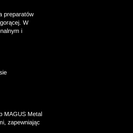
a preparatów
 gorącej. W
onalnym i
sie
kop MAGUS Metal
i, zapewniając