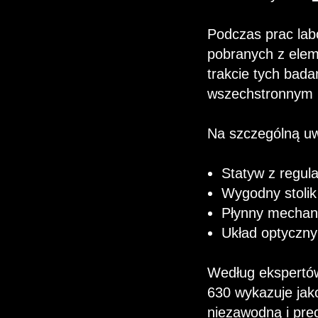
Podczas prac lab
pobranych z elem
trakcie tych bada
wszechstronnym 
Na szczególną uw
Statyw z regul
Wygodny stolik
Płynny mechani
Układ optyczny
Według ekspertó
630 wykazuje jak
niezawodną i prec