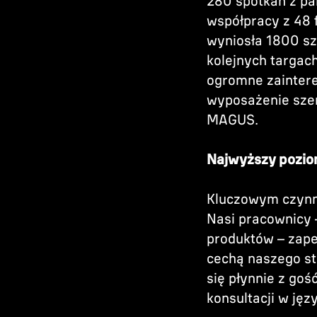
280 spotkań z pa
współpracy z 48 
wyniosła 1800 sz
kolejnych targac
ogromne zainter
wyposażenie szer
MAGUS.
Najwyższy pozi
Kluczowym czynni
Nasi pracownicy 
produktów – zape
cechą naszego st
się płynnie z go
konsultacji w ję