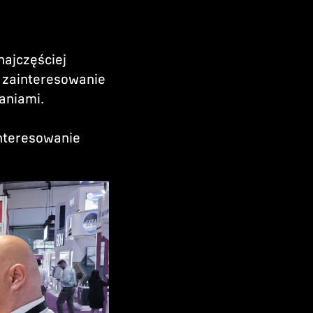
najczęściej
 zainteresowanie
aniami.
nteresowanie