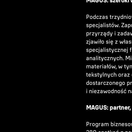
MAGUS: szeroki 
Podczas trzydni
specjalistów. Zap
przyrządy i zada
zjawiło się z wł
specjalistycznej 
analitycznych. M
materiałów, w ty
tekstylnych oraz
dostarczonego pr
i niezawodność n
MAGUS: partner,
Program biznesow