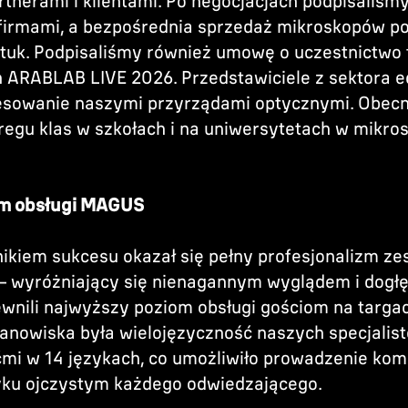
rtnerami i klientami. Po negocjacjach podpisaliś
firmami, a bezpośrednia sprzedaż mikroskopów p
tuk. Podpisaliśmy również umowę o uczestnictwo
h ARABLAB LIVE 2026. Przedstawiciele z sektora e
esowanie naszymi przyrządami optycznymi. Obecn
egu klas w szkołach i na uniwersytetach w mikro
om obsługi MAGUS
kiem sukcesu okazał się pełny profesjonalizm z
– wyróżniający się nienagannym wyglądem i dogł
wnili najwyższy poziom obsługi gościom na targa
anowiska była wielojęzyczność naszych specjalis
śćmi w 14 językach, co umożliwiło prowadzenie k
zyku ojczystym każdego odwiedzającego.