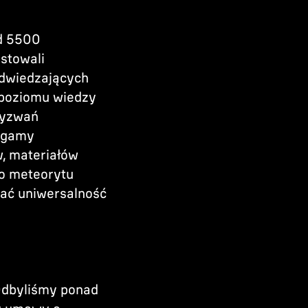
d 5500
estowali
odwiedzających
 poziomu wiedzy
 wyzwań
j gamy
w, materiałów
go meteorytu
wać uniwersalność
Odbyliśmy ponad