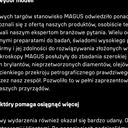
wybór modeli
owych targów stanowisko MAGUS odwiedziło pona
oznali się z ofertą naszych produktów, osobiście t
wali naszym ekspertom branżowe pytania. Wielu 
asnymi preparatami do badań, świadomi wysokiego
firmy i jej zdolności do rozwiązywania złożonych
ikroskopy MAGUS posłużyły do zbadania szerokie
m brylantów, nieprzetworzonych diamentów, olejó
 cienkiego przekroju petrograficznego prawdziwe
zez nasz zespół. Pozwoliło to w pełni zaprezento
aszych przyrządów.
 który pomaga osiągnąć więcej
y wydarzenia również okazał się bardzo udany. 