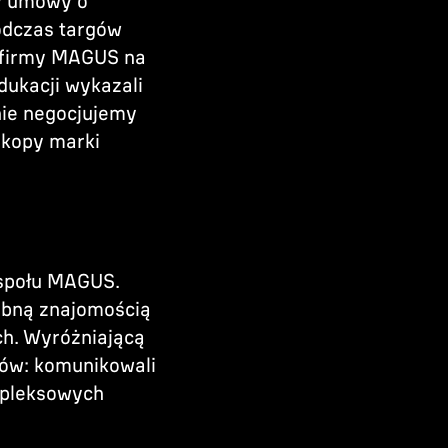
my umowy o
odczas targów
 firmy MAGUS na
dukacji wykazali
ie negocjujemy
skopy marki
espołu MAGUS.
ębną znajomością
ch. Wyróżniającą
tów: komunikowali
ompleksowych