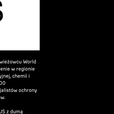
 wieżowcu World
enie w regionie
jnej, chemii i
000
jalistów ochrony
ów.
GUS z dumą