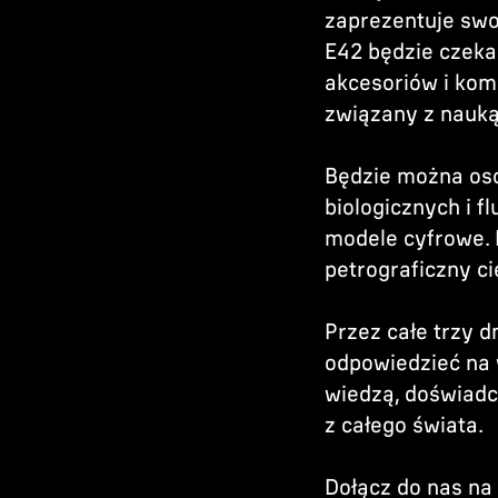
zaprezentuje swo
E42 będzie czek
akcesoriów i kom
związany z nauką
Będzie można oso
biologicznych i f
modele cyfrowe. 
petrograficzny c
Przez całe trzy d
odpowiedzieć na 
wiedzą, doświadc
z całego świata.
Dołącz do nas n