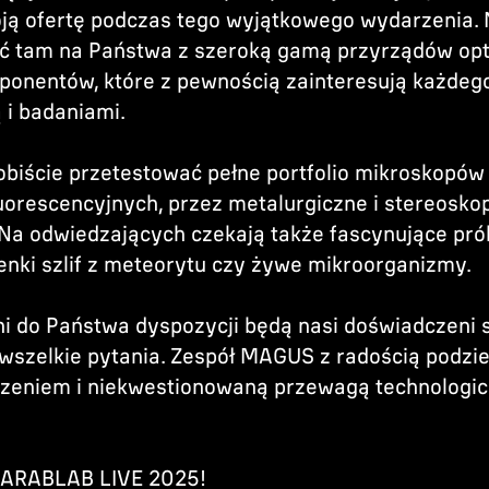
ją ofertę podczas tego wyjątkowego wydarzenia. 
ać tam na Państwa z szeroką gamą przyrządów op
ponentów, które z pewnością zainteresują każdego,
 i badaniami.
biście przetestować pełne portfolio mikroskopó
luorescencyjnych, przez metalurgiczne i stereosko
Na odwiedzających czekają także fascynujące próbk
ienki szlif z meteorytu czy żywe mikroorganizmy.
ni do Państwa dyspozycji będą nasi doświadczeni s
wszelkie pytania. Zespół MAGUS z radością podziel
zeniem i niekwestionowaną przewagą technologic
a ARABLAB LIVE 2025!