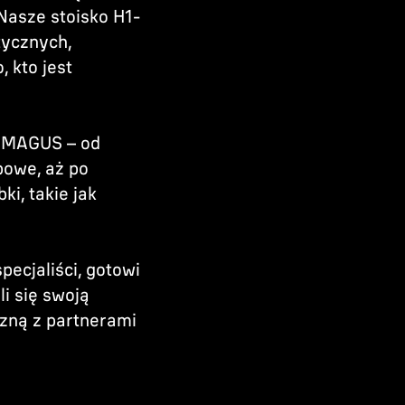
Nasze stoisko H1-
tycznych,
 kto jest
w MAGUS – od
powe, aż po
i, takie jak
pecjaliści, gotowi
i się swoją
zną z partnerami