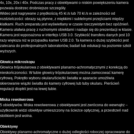
4x, 10x, 20x i 40x. Podczas pracy z obiektywami o niskim powiększeniu kamera
pozwala dostrzec drobniejsze szczegóły.
Wideo jest nagrywane z prędkością 45 kl./s lub 70 kl./s w zależności od
rozdzielczości: obrazy są płynne, z miękkimi i subtelnymi przejściami między
klatkami. Ruch preparatu jest wyświetlany w czasie rzeczywistym bez opóźnień.
Kamera ułatwia pracę z ruchomymi obiektami i nadaje się do prezentacji w klasie.
Kamera jest wyposażona w interfejs USB 3.0. Szybkość transferu danych jest 10
razy większa niż w przypadku kamer USB 2.0. Ta kamera o dużej szybkości jest
zalecana do profesjonalnych laboratoriów, badań lub edukacji na poziomie szkół
wyższych.
Głowica mikroskopu
Głowica trójokularowa z obiektywami planarno-achromatycznymi z korekcją do
nieskończoności. W tubie głowicy trójokularowej można zamocować kamerę
cyfrową. Pokrętło wyboru okularu/ścieżki światła w aparacie umożliwia
skierowanie wiązki światła do kamery cyfrowej lub tuby okularu. Pierścień
regulacji dioptrii jest na lewej tubie.
Miska rewolwerowa
5 obiektywów. Miska rewolwerowa z obiektywami jest zwrócona do wewnątrz –
użytkownik widzi obiektyw umieszczony na ścieżce optycznej, a przestrzeń nad
stolikiem jest wolna.
Obiektywy
Obiektywy planarno-achromatyczne o dużej odległości roboczej opracowane do