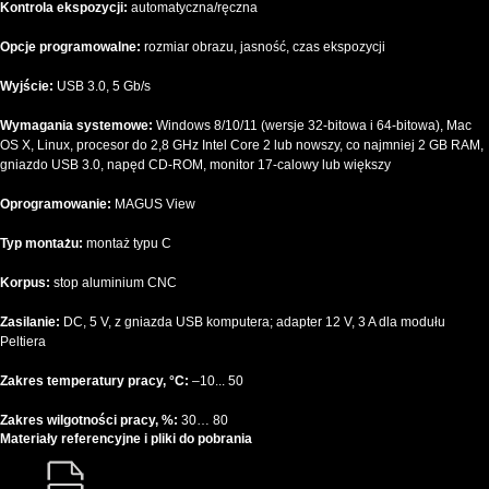
Kontrola ekspozycji:
automatyczna/ręczna
Opcje programowalne:
rozmiar obrazu, jasność, czas ekspozycji
Wyjście:
USB 3.0, 5 Gb/s
Wymagania systemowe:
Windows 8/10/11 (wersje 32-bitowa i 64-bitowa), Mac
OS X, Linux, procesor do 2,8 GHz Intel Core 2 lub nowszy, co najmniej 2 GB RAM,
gniazdo USB 3.0, napęd CD-ROM, monitor 17-calowy lub większy
Oprogramowanie:
MAGUS View
Typ montażu:
montaż typu C
Korpus:
stop aluminium CNC
Zasilanie:
DC, 5 V, z gniazda USB komputera; adapter 12 V, 3 A dla modułu
Peltiera
Zakres temperatury pracy, °C:
–10... 50
Zakres wilgotności pracy, %:
30… 80
Materiały referencyjne i pliki do pobrania