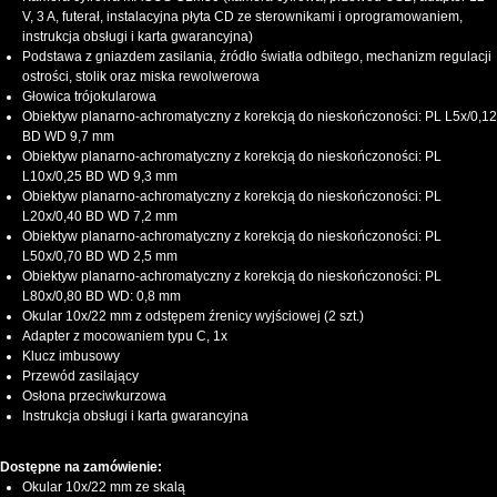
V, 3 A, futerał, instalacyjna płyta CD ze sterownikami i oprogramowaniem,
instrukcja obsługi i karta gwarancyjna)
Podstawa z gniazdem zasilania, źródło światła odbitego, mechanizm regulacji
ostrości, stolik oraz miska rewolwerowa
Głowica trójokularowa
Obiektyw planarno-achromatyczny z korekcją do nieskończoności: PL L5x/0,12
BD WD 9,7 mm
Obiektyw planarno-achromatyczny z korekcją do nieskończoności: PL
L10x/0,25 BD WD 9,3 mm
Obiektyw planarno-achromatyczny z korekcją do nieskończoności: PL
L20x/0,40 BD WD 7,2 mm
Obiektyw planarno-achromatyczny z korekcją do nieskończoności: PL
L50х/0,70 BD WD 2,5 mm
Obiektyw planarno-achromatyczny z korekcją do nieskończoności: PL
L80x/0,80 BD WD: 0,8 mm
Okular 10x/22 mm z odstępem źrenicy wyjściowej (2 szt.)
Adapter z mocowaniem typu C, 1x
Klucz imbusowy
Przewód zasilający
Osłona przeciwkurzowa
Instrukcja obsługi i karta gwarancyjna
Dostępne na zamówienie:
Okular 10x/22 mm ze skalą