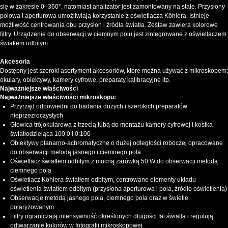
się w zakresie 0–360°, natomiast analizator jest zamontowany na stałe. Przysłony
polowa i aperturowa umożliwiają korzystanie z oświetlacza Köhlera. Istnieje
możliwość centrowania obu przysłon i źródła światła. Zestaw zawiera kolorowe
filtry. Urządzenie do obserwacji w ciemnym polu jest zintegrowane z oświetlaczem
światłem odbitym.
Akcesoria
Dostępny jest szeroki asortyment akcesoriów, które można używać z mikroskopem:
okulary, obiektywy, kamery cyfrowe, preparaty kalibracyjne itp.
Najważniejsze właściwości
Najważniejsze właściwości mikroskopu:
Przyrząd odpowiedni do badania dużych i szerokich preparatów
nieprzezroczystych
Głowica trójokularowa z trzecią tubą do montażu kamery cyfrowej i kostka
światłodzieląca 100:0 i 0:100
Obiektywy planarno-achromatyczne o dużej odległości roboczej opracowane
do obserwacji metodą jasnego i ciemnego pola
Oświetlacz światłem odbitym z mocną żarówką 50 W do obserwacji metodą
ciemnego pola
Oświetlacz Köhlera światłem odbitym, centrowane elementy układu
oświetlenia światłem odbitym (przysłona aperturowa i pola, źródło oświetlenia)
Obserwacje metodą jasnego pola, ciemnego pola oraz w świetle
polaryzowanym
Filtry ograniczają intensywność określonych długości fal światła i regulują
odtwarzanie kolorów w fotografii mikroskopowej