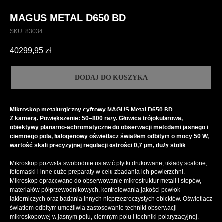
MAGUS METAL D650 BD
SKU:
83034
40299,95
zł
DODAJ DO KOSZYKA
Mikroskop metalurgiczny
cyfrowy MAGUS Metal D650 BD
Z kamerą. Powiększenie: 50–800 razy. Głowica trójokularowa,
obiektywy planarno-achromatyczne do obserwacji metodami jasnego i
ciemnego pola, halogenowy oświetlacz światłem odbitym o mocy 50 W,
wartość skali precyzyjnej regulacji ostrości 0,7 µm, duży stolik
Mikroskop pozwala swobodnie ustawić płytki drukowane, układy scalone,
fotomaski i inne duże preparaty w celu zbadania ich powierzchni.
Mikroskop opracowano do obserwowanie mikrostruktur metali i stopów,
materiałów półprzewodnikowych, kontrolowania jakości powłok
lakierniczych oraz badania innych nieprzezroczystych obiektów. Oświetlacz
światłem odbitym umożliwia zastosowanie techniki obserwacji
mikroskopowej w jasnym polu, ciemnym polu i techniki polaryzacyjnej.