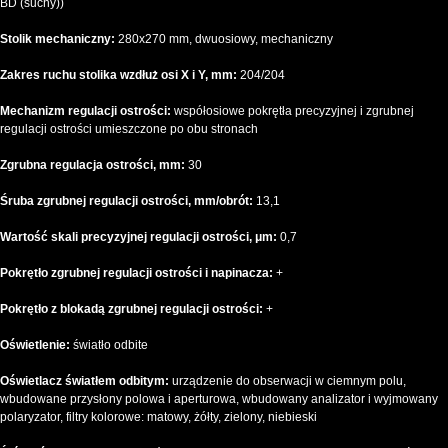
BD (suchy))
Stolik mechaniczny:
280x270 mm, dwuosiowy, mechaniczny
Zakres ruchu stolika wzdłuż osi X i Y, mm:
204/204
Mechanizm regulacji ostrości:
współosiowe pokrętła precyzyjnej i zgrubnej
regulacji ostrości umieszczone po obu stronach
Zgrubna regulacja ostrości, mm:
30
Śruba zgrubnej regulacji ostrości, mm/obrót:
13,1
Wartość skali precyzyjnej regulacji ostrości, μm:
0,7
Pokrętło zgrubnej regulacji ostrości i napinacza:
+
Pokrętło z blokadą zgrubnej regulacji ostrości:
+
Oświetlenie:
światło odbite
Oświetlacz światłem odbitym:
urządzenie do obserwacji w ciemnym polu,
wbudowane przysłony polowa i aperturowa, wbudowany analizator i wyjmowany
polaryzator, filtry kolorowe: matowy, żółty, zielony, niebieski