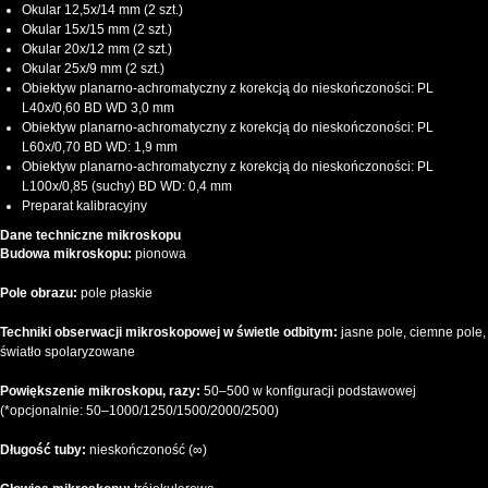
Okular 12,5x/14 mm (2 szt.)
Okular 15x/15 mm (2 szt.)
Okular 20x/12 mm (2 szt.)
Okular 25x/9 mm (2 szt.)
Obiektyw planarno-achromatyczny z korekcją do nieskończoności: PL
L40x/0,60 BD WD 3,0 mm
Obiektyw planarno-achromatyczny z korekcją do nieskończoności: PL
L60x/0,70 BD WD: 1,9 mm
Obiektyw planarno-achromatyczny z korekcją do nieskończoności: PL
L100х/0,85 (suchy) BD WD: 0,4 mm
Preparat kalibracyjny
Dane techniczne mikroskopu
Budowa mikroskopu:
pionowa
Pole obrazu:
pole płaskie
Techniki obserwacji mikroskopowej w świetle odbitym:
jasne pole, ciemne pole,
światło spolaryzowane
Powiększenie mikroskopu, razy:
50–500 w konfiguracji podstawowej
(*opcjonalnie: 50–1000/1250/1500/2000/2500)
Długość tuby:
nieskończoność (∞)