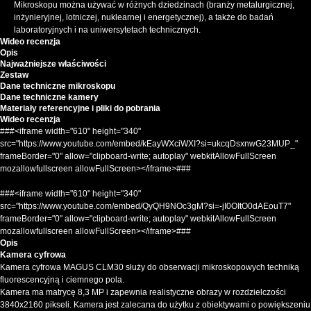
Mikroskopu można używać w różnych dziedzinach (branży metalurgicznej,
inżynieryjnej, lotniczej, nuklearnej i energetycznej), a także do badań
laboratoryjnych i na uniwersytetach technicznych.
Wideo recenzja
Opis
Najważniejsze właściwości
Zestaw
Dane techniczne mikroskopu
Dane techniczne kamery
Materiały referencyjne i pliki do pobrania
Wideo recenzja
###<iframe width="610" height="340"
src="https://www.youtube.com/embed/kEayWXciWXI?si=ukcqDsxnwG23MUP_"
frameBorder="0" allow="clipboard-write; autoplay" webkitAllowFullScreen
mozallowfullscreen allowFullScreen></iframe>###
###<iframe width="610" height="340"
src="https://www.youtube.com/embed/QyQH9NOc3gM?si=-jI0OItO0dAEouT7"
frameBorder="0" allow="clipboard-write; autoplay" webkitAllowFullScreen
mozallowfullscreen allowFullScreen></iframe>###
Opis
Kamera cyfrowa
Kamera cyfrowa MAGUS CLM30 służy do obserwacji mikroskopowych techniką
fluorescencyjną i ciemnego pola.
Kamera ma matrycę 8,3 MP i zapewnia realistyczne obrazy w rozdzielczości
3840x2160 pikseli. Kamera jest zalecana do użytku z obiektywami o powiększeniu