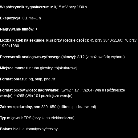
Współczynnik sygnału/szumu:
0,15 mV przy 1/30 s
Ekspozycja:
0,1 ms–1 h
Nagrywanie filmów:
+
Liczba klatek na sekundę, kl./s przy rozdzielczości:
45 przy 3840x2160; 70 przy
1920x1080
Przetwornik analogowo-cyfrowego (bitowy):
8/12 (z możliwością wyboru)
Miejsce montażu:
tuba głowicy trójokularowej
Format obrazu:
jpg, bmp, png, tif
Format plików wideo: nagrywanie:
*.wmv, *.avi, *.h264 (Win 8 i późniejsze
wersje), *h265 (Win 10 i późniejsze wersje)
Zakres spektralny, nm:
380–650 (z filtrem podczerwieni)
Typ migawki:
ERS (przysłona elektroniczna)
Balans bieli:
automatyczny/ręczny