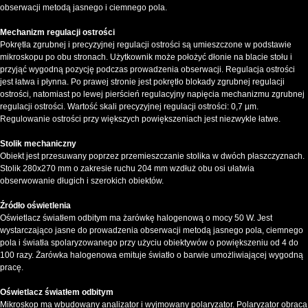
obserwacji metodą jasnego i ciemnego pola.
Mechanizm regulacji ostrości
Pokrętła zgrubnej i precyzyjnej regulacji ostrości są umieszczone w podstawie
mikroskopu po obu stronach. Użytkownik może położyć dłonie na blacie stołu i
przyjąć wygodną pozycję podczas prowadzenia obserwacji. Regulacja ostrości
jest łatwa i płynna. Po prawej stronie jest pokrętło blokady zgrubnej regulacji
ostrości, natomiast po lewej pierścień regulacyjny napięcia mechanizmu zgrubnej
regulacji ostrości. Wartość skali precyzyjnej regulacji ostrości: 0,7 µm.
Regulowanie ostrości przy większych powiększeniach jest niezwykle łatwe.
Stolik mechaniczny
Obiekt jest przesuwany poprzez przemieszczanie stolika w dwóch płaszczyznach.
Stolik 280x270 mm o zakresie ruchu 204 mm wzdłuż obu osi ułatwia
obserwowanie długich i szerokich obiektów.
Źródło oświetlenia
Oświetlacz światłem odbitym ma żarówkę halogenową o mocy 50 W. Jest
wystarczająco jasne do prowadzenia obserwacji metodą jasnego pola, ciemnego
pola i światła spolaryzowanego przy użyciu obiektywów o powiększeniu od 4 do
100 razy. Żarówka halogenowa emituje światło o barwie umożliwiającej wygodną
pracę.
Oświetlacz światłem odbitym
Mikroskop ma wbudowany analizator i wyjmowany polaryzator. Polaryzator obraca