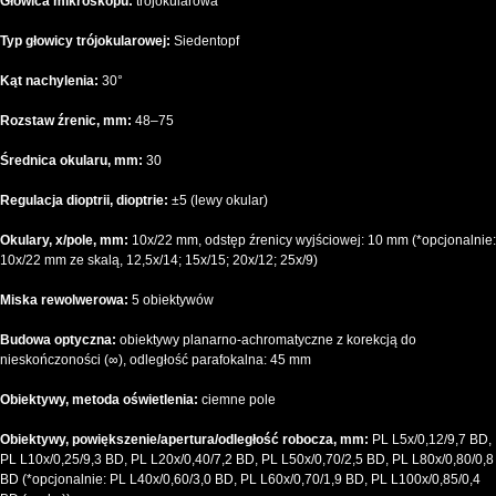
Głowica mikroskopu:
trójokularowa
Typ głowicy trójokularowej:
Siedentopf
Kąt nachylenia:
30°
Rozstaw źrenic, mm:
48–75
Średnica okularu, mm:
30
Regulacja dioptrii, dioptrie:
±5 (lewy okular)
Okulary, x/pole, mm:
10х/22 mm, odstęp źrenicy wyjściowej: 10 mm (*opcjonalnie:
10x/22 mm ze skalą, 12,5x/14; 15x/15; 20x/12; 25x/9)
Miska rewolwerowa:
5 obiektywów
Budowa optyczna:
obiektywy planarno-achromatyczne z korekcją do
nieskończoności (∞), odległość parafokalna: 45 mm
Obiektywy, metoda oświetlenia:
ciemne pole
Obiektywy, powiększenie/apertura/odległość robocza, mm:
PL L5x/0,12/9,7 BD,
PL L10x/0,25/9,3 BD, PL L20x/0,40/7,2 BD, PL L50x/0,70/2,5 BD, PL L80x/0,80/0,8
BD (*opcjonalnie: PL L40x/0,60/3,0 BD, PL L60x/0,70/1,9 BD, PL L100x/0,85/0,4