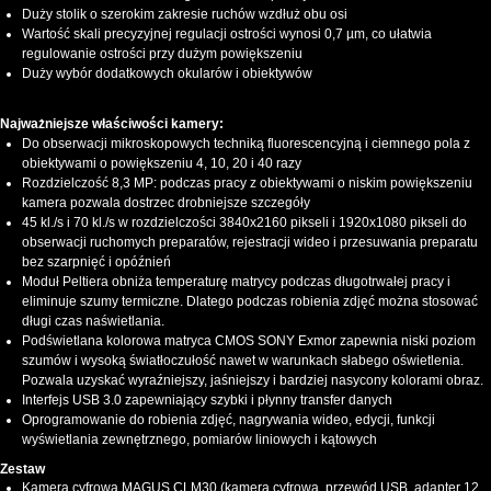
Duży stolik o szerokim zakresie ruchów wzdłuż obu osi
Wartość skali precyzyjnej regulacji ostrości wynosi 0,7 µm, co ułatwia
regulowanie ostrości przy dużym powiększeniu
Duży wybór dodatkowych okularów i obiektywów
Najważniejsze właściwości kamery:
Do obserwacji mikroskopowych techniką fluorescencyjną i ciemnego pola z
obiektywami o powiększeniu 4, 10, 20 i 40 razy
Rozdzielczość 8,3 MP: podczas pracy z obiektywami o niskim powiększeniu
kamera pozwala dostrzec drobniejsze szczegóły
45 kl./s i 70 kl./s w rozdzielczości 3840x2160 pikseli i 1920x1080 pikseli do
obserwacji ruchomych preparatów, rejestracji wideo i przesuwania preparatu
bez szarpnięć i opóźnień
Moduł Peltiera obniża temperaturę matrycy podczas długotrwałej pracy i
eliminuje szumy termiczne. Dlatego podczas robienia zdjęć można stosować
długi czas naświetlania.
Podświetlana kolorowa matryca CMOS SONY Exmor zapewnia niski poziom
szumów i wysoką światłoczułość nawet w warunkach słabego oświetlenia.
Pozwala uzyskać wyraźniejszy, jaśniejszy i bardziej nasycony kolorami obraz.
Interfejs USB 3.0 zapewniający szybki i płynny transfer danych
Oprogramowanie do robienia zdjęć, nagrywania wideo, edycji, funkcji
wyświetlania zewnętrznego, pomiarów liniowych i kątowych
Zestaw
Kamera cyfrowa MAGUS CLM30 (kamera cyfrowa, przewód USB, adapter 12