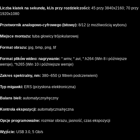
Liczba klatek na sekundę, kl./s przy rozdzielczości:
45 przy 3840x2160; 70 przy
1920x1080
Przetwornik analogowo-cyfrowego (bitowy):
8/12 (z możliwością wyboru)
Miejsce montażu:
tuba głowicy trójokularowej
Format obrazu:
jpg, bmp, png, tif
Format plików wideo: nagrywanie:
*.wmv, *.avi, *.h264 (Win 8 i późniejsze
wersje), *h265 (Win 10 i późniejsze wersje)
Zakres spektralny, nm:
380–650 (z filtrem podczerwieni)
Typ migawki:
ERS (przysłona elektroniczna)
Balans bieli:
automatyczny/ręczny
Kontrola ekspozycji:
automatyczna/ręczna
Opcje programowalne:
rozmiar obrazu, jasność, czas ekspozycji
Wyjście:
USB 3.0, 5 Gb/s