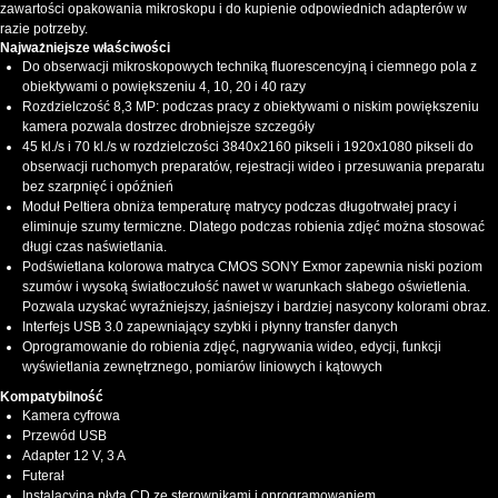
zawartości opakowania mikroskopu i do kupienie odpowiednich adapterów w
razie potrzeby.
Najważniejsze właściwości
Do obserwacji mikroskopowych techniką fluorescencyjną i ciemnego pola z
obiektywami o powiększeniu 4, 10, 20 i 40 razy
Rozdzielczość 8,3 MP: podczas pracy z obiektywami o niskim powiększeniu
kamera pozwala dostrzec drobniejsze szczegóły
45 kl./s i 70 kl./s w rozdzielczości 3840x2160 pikseli i 1920x1080 pikseli do
obserwacji ruchomych preparatów, rejestracji wideo i przesuwania preparatu
bez szarpnięć i opóźnień
Moduł Peltiera obniża temperaturę matrycy podczas długotrwałej pracy i
eliminuje szumy termiczne. Dlatego podczas robienia zdjęć można stosować
długi czas naświetlania.
Podświetlana kolorowa matryca CMOS SONY Exmor zapewnia niski poziom
szumów i wysoką światłoczułość nawet w warunkach słabego oświetlenia.
Pozwala uzyskać wyraźniejszy, jaśniejszy i bardziej nasycony kolorami obraz.
Interfejs USB 3.0 zapewniający szybki i płynny transfer danych
Oprogramowanie do robienia zdjęć, nagrywania wideo, edycji, funkcji
wyświetlania zewnętrznego, pomiarów liniowych i kątowych
Kompatybilność
Kamera cyfrowa
Przewód USB
Adapter 12 V, 3 A
Futerał
Instalacyjna płyta CD ze sterownikami i oprogramowaniem