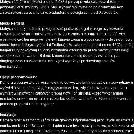
Matryca 1/1,2" o wielkości piksela 2,9x2,9 µm zapewnia światłoczułość na
poziomie 5970 mV przy 1/30 s. Aby uzyskać maksymalne pole widzenia bez
zniekształceń, zalecamy użycie adaptera o powiększeniu od 0,75x do 1x.
Moduł Peltiera
Matryca kamery może się przegrzewać podczas długotrwałego użytkowania.
Powoduje to szum termiczny na obrazie, co znacznie obniża jego jakość. Aby
wyeliminować ten negatywny efekt, kamera została wyposażona w dwustopniowy
moduł termoelektryczny (moduł Peltiera). Ustawia on temperaturę na 42°C poniżej
temperatury pokojowej i tworzy optymalne warunki do pracy matrycy przez długi
czas bez nagrzewania. Dlatego kamera nadaje się do pracy wymagającej
długiego czasu naświetlania: obraz jest wyraźny i pozbawiony szumów
termicznych.
Opcje programowalne
Kamera wykorzystuje oprogramowanie do wyświetlania obrazów na zewnętrznym
wyświetlaczu, robienia zdjęć, nagrywania wideo, edycji obrazów oraz pomiaru
wymiarów liniowych i kątowych preparatów i ich struktur. Przed wykonaniem
pomiarów oprogramowanie musi zostać skalibrowane dla każdego obiektywu za
pomocą preparatu kalibracyjnego.
Instalacja
Kamerę można zamontować w tubie głowicy trójokularowej przy użyciu adaptera z
montażem typu C. Uwaga: ten adapter może być częścią zestawu, w zależności od
modelu i konfiguracji mikroskopu. Przed zakupem kamery zalecamy sprawdzenie