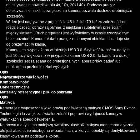
obiektywami o powiększeniu 4x, 10x, 20x i 40x. Podczas pracy z
obiektywami o niskim powiększeniu kamera pozwala dostrzec drobniejsze
szczegóły.
Wideo jest nagrywane z prędkością 45 kl./s lub 70 kl./s w zależności od
rozdzielczości: obrazy są płynne, z miękkimi i subtelnymi przejściami
między klatkami. Ruch preparatu jest wyświetlany w czasie rzeczywistym
bez opóźnień. Kamera ułatwia pracę z ruchomymi obiektami i nadaje się
do prezentacji w klasie.
Kamera jest wyposażona w interfejs USB 3.0. Szybkość transferu danych
jest 10 razy większa niż w przypadku kamer USB 2.0. Ta kamera o dużej
szybkości jest zalecana do profesjonalnych laboratoriów, badań lub
edukacji na poziomie szkół wyższych.
Opis
Najważniejsze właściwości
Kompatybilność
Dane techniczne
Materiały referencyjne i pliki do pobrania
Opis
Matryca
Kamera jest wyposażona w kolorową podświetlaną matrycę CMOS Sony Exmor.
Technologia ta zwiększa światłoczułość i poprawia wydajność kamery w
warunkach słabego oświetlenia.
Kolorowa matryca ma mniejszą światłoczułość niż matryca monochromatyczna,
ale jest absolutnie niezbędna w badaniach, w których obiekty są identyfikowane i
klasyfikowane na podstawie koloru.