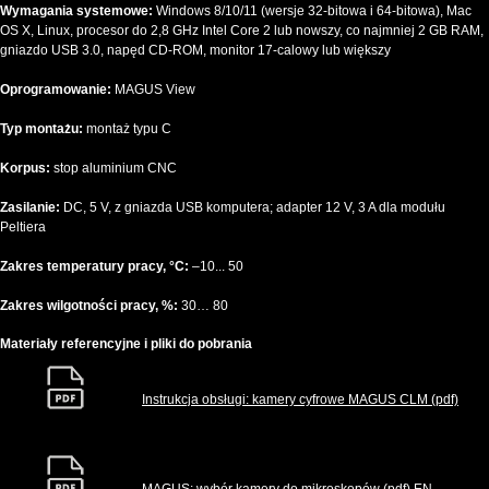
Wymagania systemowe:
Windows 8/10/11 (wersje 32-bitowa i 64-bitowa), Mac
OS X, Linux, procesor do 2,8 GHz Intel Core 2 lub nowszy, co najmniej 2 GB RAM,
gniazdo USB 3.0, napęd CD-ROM, monitor 17-calowy lub większy
Oprogramowanie:
MAGUS View
Typ montażu:
montaż typu C
Korpus:
stop aluminium CNC
Zasilanie:
DC, 5 V, z gniazda USB komputera; adapter 12 V, 3 A dla modułu
Peltiera
Zakres temperatury pracy, °C:
–10... 50
Zakres wilgotności pracy, %:
30… 80
Materiały referencyjne i pliki do pobrania
Instrukcja obsługi: kamery cyfrowe MAGUS CLM (pdf)