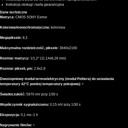
Instrukcja obsługi i karta gwarancyjna
Dane techniczne
Matryca:
CMOS SONY Exmor
Kolorowa/monochromatyczna:
kolorowa
Megapiksele:
8,3
Maksymalna rozdzielczość, piksele:
3840x2160
Rozmiar matrycy:
1/1,2" (11,14x6,26 mm)
Rozmiar pikseli, µm:
2,9x2,9
Dwustopniowy moduł termoelektryczny (moduł Peltiera) do ustawiania
temperatury 42°C poniżej temperatury pokojowej:
+
Światłoczułość:
5970 mV przy 1/30 s
Współczynnik sygnału/szumu:
0,15 mV przy 1/30 s
Ekspozycja:
0,1 ms–1 h
Nagrywanie filmów:
+