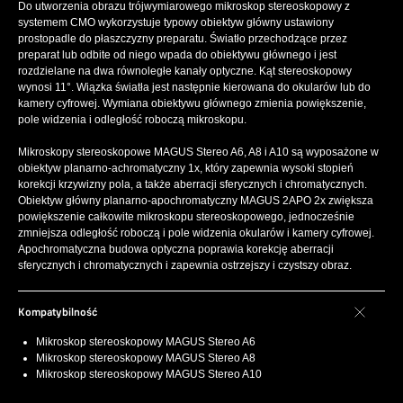
Do utworzenia obrazu trójwymiarowego mikroskop stereoskopowy z
systemem CMO wykorzystuje typowy obiektyw główny ustawiony
prostopadle do płaszczyzny preparatu. Światło przechodzące przez
preparat lub odbite od niego wpada do obiektywu głównego i jest
rozdzielane na dwa równoległe kanały optyczne. Kąt stereoskopowy
wynosi 11°. Wiązka światła jest następnie kierowana do okularów lub do
kamery cyfrowej. Wymiana obiektywu głównego zmienia powiększenie,
pole widzenia i odległość roboczą mikroskopu.
Mikroskopy stereoskopowe MAGUS Stereo A6, A8 i A10 są wyposażone w
obiektyw planarno-achromatyczny 1x, który zapewnia wysoki stopień
korekcji krzywizny pola, a także aberracji sferycznych i chromatycznych.
Obiektyw główny planarno-apochromatyczny MAGUS 2APO 2x zwiększa
powiększenie całkowite mikroskopu stereoskopowego, jednocześnie
zmniejsza odległość roboczą i pole widzenia okularów i kamery cyfrowej.
Apochromatyczna budowa optyczna poprawia korekcję aberracji
sferycznych i chromatycznych i zapewnia ostrzejszy i czystszy obraz.
Kompatybilność
Mikroskop stereoskopowy MAGUS Stereo A6
Mikroskop stereoskopowy MAGUS Stereo A8
Mikroskop stereoskopowy MAGUS Stereo A10