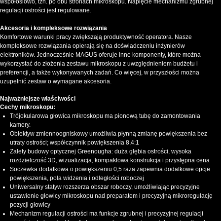
współosiowo, tzn. po obu stronach mikroskopu. Napięcie mechanizmu zgrubnej
regulacji ostrości jest regulowane.
Akcesoria i kompleksowe rozwiązania
Komfortowe warunki pracy zwiększają produktywność operatora. Nasze
kompleksowe rozwiązania opierają się na doświadczeniu inżynierów
elektroników. Jednocześnie MAGUS oferuje inne komponenty, które można
wykorzystać do złożenia zestawu mikroskopu z uwzględnieniem budżetu i
preferencji, a także wykonywanych zadań. Co więcej, w przyszłości można
uzupełnić zestaw o wymagane akcesoria.
Najważniejsze właściwości
Cechy mikroskopu:
Trójokularowa głowica mikroskopu ma pionową tubę do zamontowania
kamery.
Obiektyw zmiennoogniskowy umożliwia płynną zmianę powiększenia bez
utraty ostrości; współczynnik powiększenia 8,4:1
Zalety budowy optycznej Greenougha: duża głębia ostrości, wysoka
rozdzielczość 3D, wizualizacja, kompaktowa konstrukcja i przystępna cena
Soczewka dodatkowa o powiększeniu 0,5 raza zapewnia dodatkowe opcje
powiększenia, pola widzenia i odległości roboczej
Uniwersalny statyw rozszerza obszar roboczy, umożliwiając precyzyjne
ustawienie głowicy mikroskopu nad preparatem i precyzyjną mikroregulację
pozycji głowicy
Mechanizm regulacji ostrości ma funkcje zgrubnej i precyzyjnej regulacji