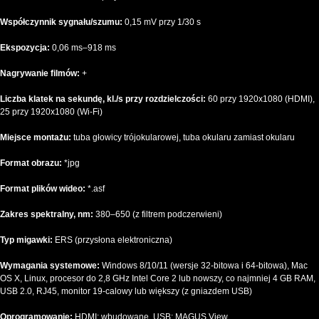
Współczynnik sygnału/szumu:
0,15 mV przy 1/30 s
Ekspozycja:
0,06 ms–918 ms
Nagrywanie filmów:
+
Liczba klatek na sekundę, kl./s przy rozdzielczości:
60 przy 1920х1080 (HDMI),
25 przy 1920х1080 (Wi-Fi)
Miejsce montażu:
tuba głowicy trójokularowej, tuba okularu zamiast okularu
Format obrazu:
*jpg
Format plików wideo:
*.asf
Zakres spektralny, nm:
380–650 (z filtrem podczerwieni)
Typ migawki:
ERS (przysłona elektroniczna)
Wymagania systemowe:
Windows 8/10/11 (wersje 32-bitowa i 64-bitowa), Mac
OS X, Linux, procesor do 2,8 GHz Intel Core 2 lub nowszy, co najmniej 4 GB RAM,
USB 2.0, RJ45, monitor 19-calowy lub większy (z gniazdem USB)
Oprogramowanie:
HDMI: wbudowane, USB: MAGUS View