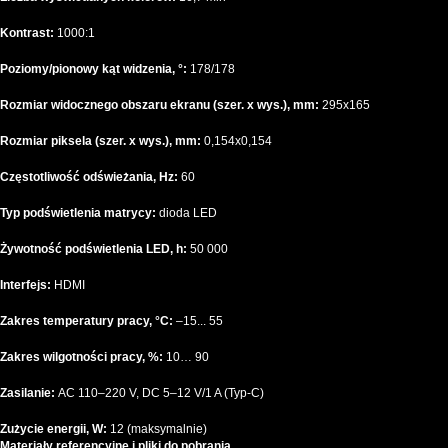
Kontrast:
1000:1
Poziomy/pionowy kąt widzenia, °:
178/178
Rozmiar widocznego obszaru ekranu (szer. x wys.), mm:
295x165
Rozmiar piksela (szer. x wys.), mm:
0,154x0,154
Częstotliwość odświeżania, Hz:
60
Typ podświetlenia matrycy:
dioda LED
Żywotność podświetlenia LED, h:
50 000
Interfejs:
HDMI
Zakres temperatury pracy, °C:
–15... 55
Zakres wilgotności pracy, %:
10… 90
Zasilanie:
AC 110–220 V, DC 5–12 V/1 A (Typ-C)
Zużycie energii, W:
12 (maksymalnie)
Materiały referencyjne i pliki do pobrania