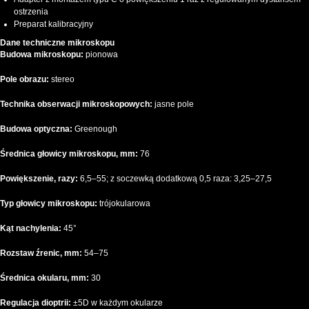
ostrzenia
Preparat kalibracyjny
Dane techniczne mikroskopu
Budowa mikroskopu:
pionowa
Pole obrazu:
stereo
Technika obserwacji mikroskopowych:
jasne pole
Budowa optyczna:
Greenough
Średnica głowicy mikroskopu, mm:
76
Powiększenie, razy:
6,5–55; z soczewką dodatkową 0,5 raza: 3,25–27,5
Typ głowicy mikroskopu:
trójokularowa
Kąt nachylenia:
45°
Rozstaw źrenic, mm:
54–75
Średnica okularu, mm:
30
Regulacja dioptrii:
±5D w każdym okularze