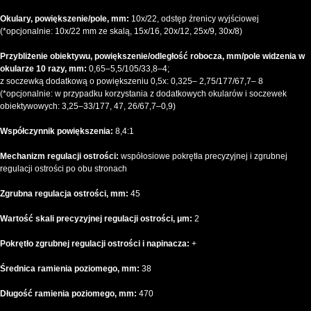
Okulary, powiększenie/pole, mm:
10x/22, odstęp źrenicy wyjściowej
(*opcjonalnie: 10x/22 mm ze skalą, 15x/16, 20х/12, 25x/9, 30x/8)
Przybliżenie obiektywu, powiększenie/odległość robocza, mm/pole widzenia w
okularze 10 razy, mm:
0,65–5,5/105/33,8–4;
z soczewką dodatkową o powiększeniu 0,5x: 0,325– 2,75/177/67,7– 8
(*opcjonalnie: w przypadku korzystania z dodatkowych okularów i soczewek
obiektywowych: 3,25–33/177, 47, 26/67,7–0,9)
Współczynnik powiększenia:
8,4:1
Mechanizm regulacji ostrości:
współosiowe pokrętła precyzyjnej i zgrubnej
regulacji ostrości po obu stronach
Zgrubna regulacja ostrości, mm:
45
Wartość skali precyzyjnej regulacji ostrości, μm:
2
Pokrętło zgrubnej regulacji ostrości i napinacza:
+
Średnica ramienia poziomego, mm:
38
Długość ramienia poziomego, mm:
470