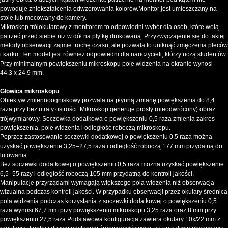
powoduje zniekształcenia odwzorowania kolorów.Monitor jest umieszczany na
stole lub mocowany do kamery.
Mikroskop trójokularowy z monitorem to odpowiedni wybór dla osób, które wolą
patrzeć przed siebie niż w dół na płytkę drukowaną. Przyzwyczajenie się do takiej
metody obserwacji zajmie trochę czasu, ale pozwala to uniknąć zmęczenia pleców
i karku. Ten model jest również odpowiedni dla nauczycieli, którzy uczą studentów.
Przy minimalnym powiększeniu mikroskopu pole widzenia na ekranie wynosi
44,3 x 24,9 mm.
Głowica mikroskopu
Obiektyw zmiennoogniskowy pozwala na płynną zmianę powiększenia do 8,4
raza przy bez utraty ostrości. Mikroskop generuje prosty (nieodwrócony) obraz
trójwymiarowy. Soczewka dodatkowa o powiększeniu 0,5 raza zmienia zakres
powiększenia, pole widzenia i odległość roboczą mikroskopu.
Poprzez zastosowanie soczewki dodatkowej o powiększeniu 0,5 raza można
uzyskać powiększenie 3,25–27,5 raza i odległość roboczą 177 mm przydatną do
lutowania.
Bez soczewki dodatkowej o powiększeniu 0,5 raza można uzyskać powiększenie
6,5–55 razy i odległość roboczą 105 mm przydatną do kontroli jakości.
Manipulacje przyrządami wymagają większego pola widzenia niż obserwacja
wizualna podczas kontroli jakości. W przypadku obserwacji przez okulary średnica
pola widzenia podczas korzystania z soczewki dodatkowej o powiększeniu 0,5
raza wynosi 67,7 mm przy powiększeniu mikroskopu 3,25 raza oraz 8 mm przy
powiększeniu 27,5 raza.Podstawowa konfiguracja zawiera okulary 10x/22 mm z