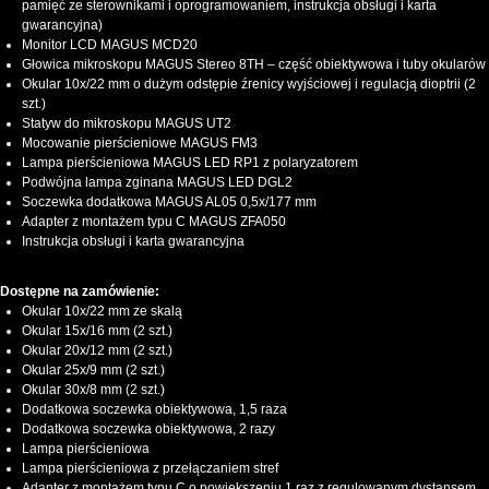
pamięć ze sterownikami i oprogramowaniem, instrukcja obsługi i karta
gwarancyjna)
Monitor LCD MAGUS MCD20
Głowica mikroskopu MAGUS Stereo 8TH – część obiektywowa i tuby okularów
Okular 10х/22 mm o dużym odstępie źrenicy wyjściowej i regulacją dioptrii (2
szt.)
Statyw do mikroskopu MAGUS UT2
Mocowanie pierścieniowe MAGUS FM3
Lampa pierścieniowa MAGUS LED RP1 z polaryzatorem
Podwójna lampa zginana MAGUS LED DGL2
Soczewka dodatkowa MAGUS AL05 0,5х/177 mm
Adapter z montażem typu C MAGUS ZFA050
Instrukcja obsługi i karta gwarancyjna
Dostępne na zamówienie:
Okular 10x/22 mm ze skalą
Okular 15x/16 mm (2 szt.)
Okular 20x/12 mm (2 szt.)
Okular 25x/9 mm (2 szt.)
Okular 30x/8 mm (2 szt.)
Dodatkowa soczewka obiektywowa, 1,5 raza
Dodatkowa soczewka obiektywowa, 2 razy
Lampa pierścieniowa
Lampa pierścieniowa z przełączaniem stref
Adapter z montażem typu C o powiększeniu 1 raz z regulowanym dystansem