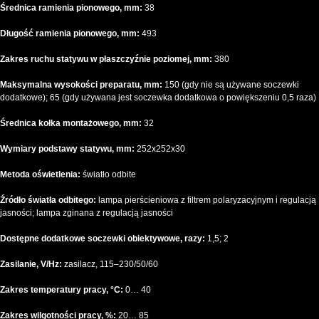
Średnica ramienia pionowego, mm:
38
Długość ramienia pionowego, mm:
493
Zakres ruchu statywu w płaszczyźnie poziomej, mm:
380
Maksymalna wysokości preparatu, mm:
150 (gdy nie są używane soczewki
dodatkowe); 65 (gdy używana jest soczewka dodatkowa o powiększeniu 0,5 raza)
Średnica kołka montażowego, mm:
32
Wymiary podstawy statywu, mm:
252x252x30
Metoda oświetlenia:
światło odbite
Źródło światła odbitego:
lampa pierścieniowa z filtrem polaryzacyjnym i regulacją
jasności; lampa zginana z regulacją jasności
Dostępne dodatkowe soczewki obiektywowe, razy:
1,5; 2
Zasilanie, V/Hz:
zasilacz, 115–230/50/60
Zakres temperatury pracy, °C:
0… 40
Zakres wilgotności pracy, %:
20… 85