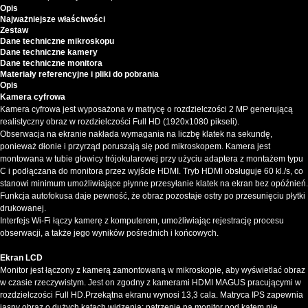
Opis
Najważniejsze właściwości
Zestaw
Dane techniczne mikroskopu
Dane techniczne kamery
Dane techniczne monitora
Materiały referencyjne i pliki do pobrania
Opis
Kamera cyfrowa
Kamera cyfrowa jest wyposażona w matrycę o rozdzielczości 2 MP generującą
realistyczny obraz w rozdzielczości Full HD (1920x1080 pikseli).
Obserwacja na ekranie nakłada wymagania na liczbę klatek na sekundę,
ponieważ dłonie i przyrząd poruszają się pod mikroskopem. Kamera jest
montowana w tubie głowicy trójokularowej przy użyciu adaptera z montażem typu
C i podłączana do monitora przez wyjście HDMI. Tryb HDMI obsługuje 60 kl./s, co
stanowi minimum umożliwiające płynne przesyłanie klatek na ekran bez opóźnień.
Funkcja autofokusa daje pewność, że obraz pozostaje ostry po przesunięciu płytki
drukowanej.
Interfejs Wi-Fi łączy kamerę z komputerem, umożliwiając rejestrację procesu
obserwacji, a także jego wyników pośrednich i końcowych.
Ekran LCD
Monitor jest łączony z kamerą zamontowaną w mikroskopie, aby wyświetlać obraz
w czasie rzeczywistym. Jest on zgodny z kamerami HDMI MAGUS pracującymi w
rozdzielczości Full HD.Przekątna ekranu wynosi 13,3 cala. Matryca IPS zapewnia
jasny obraz o dużych kątach widzenia: patrzenie na monitor pod kątem nie