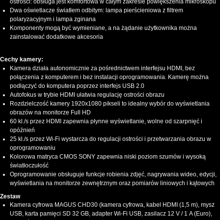
ostrości: obsługa jest komfortowa w całym zakresie powiększenia mikroskopu
Dwa oświetlacze światłem odbitym: lampa pierścieniowa z filtrem
polaryzacyjnym i lampa zginana
Komponenty mogą być wymieniane, a na żądanie użytkownika można
zainstalować dodatkowe akcesoria
Cechy kamery:
Kamera działa autonomicznie za pośrednictwem interfejsu HDMI, bez
połączenia z komputerem i bez instalacji oprogramowania. Kamerę można
podłączyć do komputera poprzez interfejs USB 2.0
Autofokus w trybie HDMI ułatwia regulację ostrości obrazu
Rozdzielczość kamery 1920x1080 pikseli to idealny wybór do wyświetlania
obrazów na monitorze Full HD
60 kl./s przez HDMI zapewnia płynne wyświetlanie, wolne od szarpnięć i
opóźnień
25 kl./s przez Wi-Fi wystarcza do regulacji ostrości i przetwarzania obrazu w
oprogramowaniu
Kolorowa matryca CMOS SONY zapewnia niski poziom szumów i wysoką
światłoczułość
Oprogramowanie obsługuje funkcje robienia zdjęć, nagrywania wideo, edycji,
wyświetlania na monitorze zewnętrznym oraz pomiarów liniowych i kątowych
Zestaw
Kamera cyfrowa MAGUS CHD30 (kamera cyfrowa, kabel HDMI (1,5 m), mysz
USB, karta pamięci SD 32 GB, adapter Wi-Fi USB, zasilacz 12 V / 1 A (Euro),