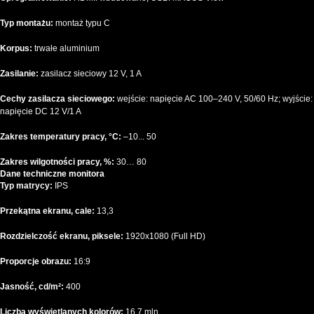
Typ montażu:
montaż typu C
Korpus:
trwałe aluminium
Zasilanie:
zasilacz sieciowy 12 V, 1 A
Cechy zasilacza sieciowego:
wejście: napięcie AC 100–240 V, 50/60 Hz; wyjście:
napięcie DC 12 V/1 A
Zakres temperatury pracy, °C:
–10... 50
Zakres wilgotności pracy, %:
30… 80
Dane techniczne monitora
Typ matrycy:
IPS
Przekątna ekranu, cale:
13,3
Rozdzielczość ekranu, piksele:
1920x1080 (Full HD)
Proporcje obrazu:
16:9
Jasność, cd/m²:
400
Liczba wyświetlanych kolorów:
16,7 mln