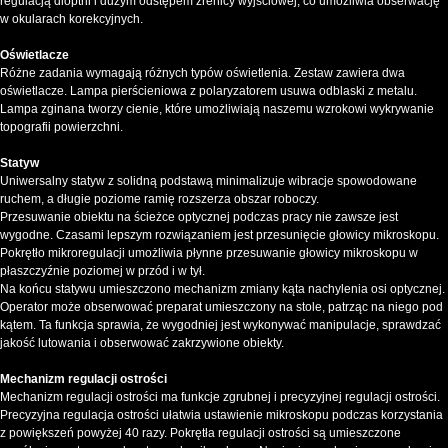
regulacją dioptrii i dużym odstępem źrenicy wyjściowej, co umożliwia obserwację
w okularach korekcyjnych.
Oświetlacze
Różne zadania wymagają różnych typów oświetlenia. Zestaw zawiera dwa
oświetlacze. Lampa pierścieniowa z polaryzatorem usuwa odblaski z metalu.
Lampa zginana tworzy cienie, które umożliwiają naszemu wzrokowi wykrywanie
topografii powierzchni.
Statyw
Uniwersalny statyw z solidną podstawą minimalizuje wibracje spowodowane
ruchem, a długie poziome ramię rozszerza obszar roboczy.
Przesuwanie obiektu na ścieżce optycznej podczas pracy nie zawsze jest
wygodne. Czasami lepszym rozwiązaniem jest przesunięcie głowicy mikroskopu.
Pokrętło mikroregulacji umożliwia płynne przesuwanie głowicy mikroskopu w
płaszczyźnie poziomej w przód i w tył.
Na końcu statywu umieszczono mechanizm zmiany kąta nachylenia osi optycznej.
Operator może obserwować preparat umieszczony na stole, patrząc na niego pod
kątem. Ta funkcja sprawia, że wygodniej jest wykonywać manipulacje, sprawdzać
jakość lutowania i obserwować zakrzywione obiekty.
Mechanizm regulacji ostrości
Mechanizm regulacji ostrości ma funkcje zgrubnej i precyzyjnej regulacji ostrości.
Precyzyjna regulacja ostrości ułatwia ustawienie mikroskopu podczas korzystania
z powiększeń powyżej 40 razy. Pokrętła regulacji ostrości są umieszczone