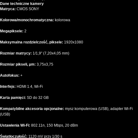
Dane techniczne kamery
Matryca:
CMOS SONY
Kolorowa/monochromatyczna:
kolorowa
Megapiksele:
2
Maksymalna rozdzielczość, piksele:
1920x1080
Rozmiar matrycy:
1/1,9" (7,20x4,05 mm)
Rozmiar pikseli, µm:
3,75x3,75
Autofokus:
+
Interfejs:
HDMI 1.4, Wi-Fi
Karta pamięci:
SD do 32 GB
Kompatybilne akcesoria opcjonalne:
mysz komputerowa (USB), adapter Wi-Fi
(USB)
Ustawienia Wi-Fi:
802.11n, 150 Mbps, 20 dBm
Światłoczułość:
1120 mV przy 1/30 s