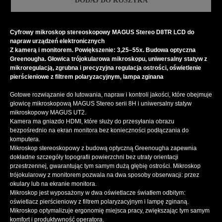
DODAJ DO KOSZYKA
Cyfrowy mikroskop stereoskopowy MAGUS Stereo D8TR LCD do
napraw urządzeń elektronicznych
Z kamerą i monitorem. Powiększenie: 3,25–55х. Budowa optyczna
Greenougha. Głowica trójokularowa mikroskopu, uniwersalny statyw z
mikroregulacją, zgrubna i precyzyjna regulacja ostrości, oświetlenie
pierścieniowe z filtrem polaryzacyjnym, lampa zginana
Gotowe rozwiązanie do lutowania, napraw i kontroli jakości, które obejmuje
głowicę mikroskopową MAGUS Stereo serii 8H i uniwersalny statyw
mikroskopowy MAGUS UT2.
Kamera ma gniazdo HDMI, które służy do przesyłania obrazu
bezpośrednio na ekran monitora bez konieczności podłączania do
komputera.
Mikroskop stereoskopowy z budową optyczną Greenougha zapewnia
dokładne szczegóły topografii powierzchni bez utraty orientacji
przestrzennej, gwarantując tym samym dużą głębię ostrości. Mikroskop
trójokularowy z monitorem pozwala na dwa sposoby obserwacji: przez
okulary lub na ekranie monitora.
Mikroskop jest wyposażony w dwa oświetlacze światłem odbitym:
oświetlacz pierścieniowy z filtrem polaryzacyjnym i lampę zginaną.
Mikroskop optymalizuje ergonomię miejsca pracy, zwiększając tym samym
komfort i produktywność operatora.