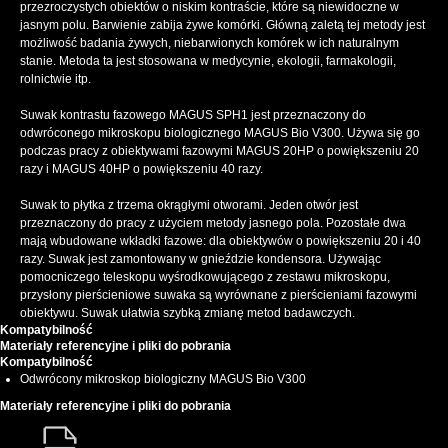
przezroczystych obiektów o niskim kontraście, które są niewidoczne w
jasnym polu. Barwienie zabija żywe komórki. Główną zaletą tej metody jest
możliwość badania żywych, niebarwionych komórek w ich naturalnym
stanie. Metoda ta jest stosowana w medycynie, ekologii, farmakologii,
rolnictwie itp.
Suwak kontrastu fazowego MAGUS SPH1 jest przeznaczony do
odwróconego mikroskopu biologicznego MAGUS Bio V300. Używa się go
podczas pracy z obiektywami fazowymi MAGUS 20HP o powiększeniu 20
razy i MAGUS 40HP o powiększeniu 40 razy.
Suwak to płytka z trzema okrągłymi otworami. Jeden otwór jest
przeznaczony do pracy z użyciem metody jasnego pola. Pozostałe dwa
mają wbudowane wkładki fazowe: dla obiektywów o powiększeniu 20 i 40
razy. Suwak jest zamontowany w gnieździe kondensora. Używając
pomocniczego teleskopu wyśrodkowującego z zestawu mikroskopu,
przysłony pierścieniowe suwaka są wyrównane z pierścieniami fazowymi
obiektywu. Suwak ułatwia szybką zmianę metod badawczych.
Kompatybilność
Materiały referencyjne i pliki do pobrania
Kompatybilność
Odwrócony mikroskop biologiczny MAGUS Bio V300
Materiały referencyjne i pliki do pobrania