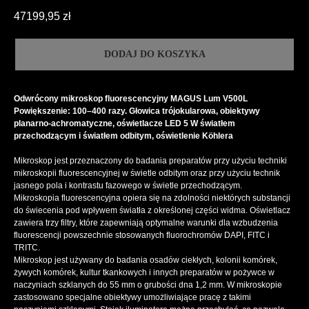
47199,95
zł
DODAJ DO KOSZYKA
Odwrócony mikroskop fluorescencyjny MAGUS Lum V500L
Powiększenie: 100–400 razy. Głowica trójokularowa, obiektywy
planarno-achromatyczne, oświetlacze LED 5 W światłem
przechodzącym i światłem odbitym, oświetlenie Köhlera
Mikroskop jest przeznaczony do badania preparatów przy użyciu techniki
mikroskopii fluorescencyjnej w świetle odbitym oraz przy użyciu technik
jasnego pola i kontrastu fazowego w świetle przechodzącym.
Mikroskopia fluorescencyjna opiera się na zdolności niektórych substancji
do świecenia pod wpływem światła z określonej części widma. Oświetlacz
zawiera trzy filtry, które zapewniają optymalne warunki dla wzbudzenia
fluorescencji powszechnie stosowanych fluorochromów DAPI, FITC i
TRITC.
Mikroskop jest używany do badania osadów ciekłych, kolonii komórek,
żywych komórek, kultur tkankowych i innych preparatów w pożywce w
naczyniach szklanych do 55 mm o grubości dna 1,2 mm. W mikroskopie
zastosowano specjalne obiektywy umożliwiające pracę z takimi