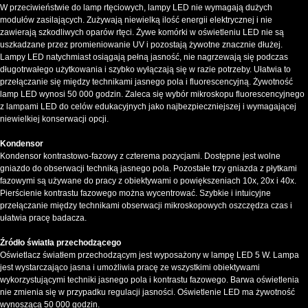
W przeciwieństwie do lamp rtęciowych, lampy LED nie wymagają dużych
modułów zasilających. Zużywają niewielką ilość energii elektrycznej i nie
zawierają szkodliwych oparów rtęci. Żywe komórki w oświetleniu LED nie są
uszkadzane przez promieniowanie UV i pozostają żywotne znacznie dłużej.
Lampy LED natychmiast osiągają pełną jasność, nie nagrzewają się podczas
długotrwałego użytkowania i szybko wyłączają się w razie potrzeby. Ułatwia to
przełączanie się między technikami jasnego pola i fluorescencyjną. Żywotność
lamp LED wynosi 50 000 godzin. Zaleca się wybór mikroskopu fluorescencyjnego
z lampami LED do celów edukacyjnych jako najbezpieczniejszej i wymagającej
niewielkiej konserwacji opcji.
Kondensor
Kondensor kontrastowo-fazowy z czterema pozycjami. Dostępne jest wolne
gniazdo do obserwacji techniką jasnego pola. Pozostałe trzy gniazda z płytkami
fazowymi są używane do pracy z obiektywami o powiększeniach 10x, 20x i 40x.
Pierścienie kontrastu fazowego można wycentrować. Szybkie i intuicyjne
przełączanie między technikami obserwacji mikroskopowych oszczędza czas i
ułatwia pracę badacza.
Źródło światła przechodzącego
Oświetlacz światłem przechodzącym jest wyposażony w lampę LED 5 W. Lampa
jest wystarczająco jasna i umożliwia pracę ze wszystkimi obiektywami
wykorzystującymi techniki jasnego pola i kontrastu fazowego. Barwa oświetlenia
nie zmienia się w przypadku regulacji jasności. Oświetlenie LED ma żywotność
wynoszącą 50 000 godzin.