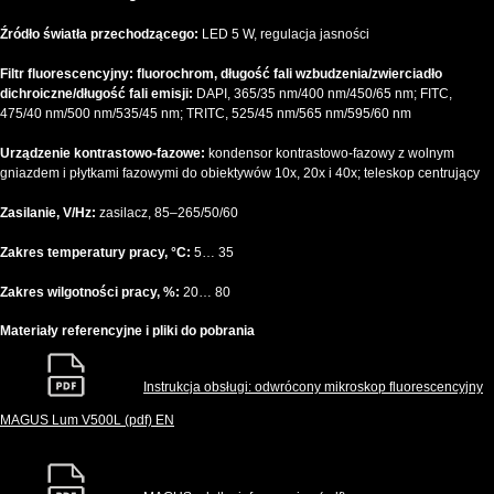
Źródło światła przechodzącego:
LED 5 W, regulacja jasności
Filtr fluorescencyjny: fluorochrom, długość fali wzbudzenia/zwierciadło
dichroiczne/długość fali emisji:
DAPI, 365/35 nm/400 nm/450/65 nm; FITC,
475/40 nm/500 nm/535/45 nm; TRITC, 525/45 nm/565 nm/595/60 nm
Urządzenie kontrastowo-fazowe:
kondensor kontrastowo-fazowy z wolnym
gniazdem i płytkami fazowymi do obiektywów 10x, 20x i 40x; teleskop centrujący
Zasilanie, V/Hz:
zasilacz, 85–265/50/60
Zakres temperatury pracy, °C:
5… 35
Zakres wilgotności pracy, %:
20… 80
Materiały referencyjne i pliki do pobrania
Instrukcja obsługi: odwrócony mikroskop fluorescencyjny
MAGUS Lum V500L (pdf) EN