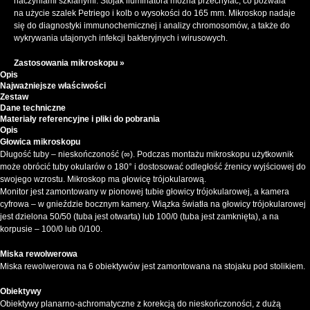
naczyniami szklanymi. Stojak iluminatora można przechylać, co pozwala
na użycie szalek Petriego i kolb o wysokości do 165 mm. Mikroskop nadaje
się do diagnostyki immunochemicznej i analizy chromosomów, a także do
wykrywania utajonych infekcji bakteryjnych i wirusowych.
Zastosowania mikroskopu »
Opis
Najważniejsze właściwości
Zestaw
Dane techniczne
Materiały referencyjne i pliki do pobrania
Opis
Głowica mikroskopu
Długość tuby – nieskończoność (∞). Podczas montażu mikroskopu użytkownik
może obrócić tuby okularów o 180° i dostosować odległość źrenicy wyjściowej do
swojego wzrostu. Mikroskop ma głowicę trójokularową.
Monitor jest zamontowany w pionowej tubie głowicy trójokularowej, a kamera
cyfrowa – w gnieździe bocznym kamery. Wiązka światła na głowicy trójokularowej
jest dzielona 50/50 (tuba jest otwarta) lub 100/0 (tuba jest zamknięta), a na
korpusie – 100/0 lub 0/100.
Miska rewolwerowa
Miska rewolwerowa na 6 obiektywów jest zamontowana na stojaku pod stolikiem.
Obiektywy
Obiektywy planarno-achromatyczne z korekcją do nieskończoności, z dużą