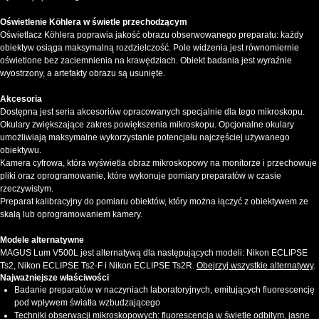
Oświetlenie Köhlera w świetle przechodzącym
Oświetlacz Köhlera poprawia jakość obrazu obserwowanego preparatu: każdy
obiektyw osiąga maksymalną rozdzielczość. Pole widzenia jest równomiernie
oświetlone bez zaciemnienia na krawędziach. Obiekt badania jest wyraźnie
wyostrzony, a artefakty obrazu są usunięte.
Akcesoria
Dostępna jest seria akcesoriów opracowanych specjalnie dla tego mikroskopu.
Okulary zwiększające zakres powiększenia mikroskopu. Opcjonalne okulary
umożliwiają maksymalne wykorzystanie potencjału najczęściej używanego
obiektywu.
Kamera cyfrowa, która wyświetla obraz mikroskopowy na monitorze i przechowuje
pliki oraz oprogramowanie, które wykonuje pomiary preparatów w czasie
rzeczywistym.
Preparat kalibracyjny do pomiaru obiektów, który można łączyć z obiektywem ze
skalą lub oprogramowaniem kamery.
Modele alternatywne
MAGUS Lum V500L jest alternatywą dla następujących modeli: Nikon ECLIPSE
Ts2, Nikon ECLIPSE Ts2-F i Nikon ECLIPSE Ts2R.
Obejrzyj wszystkie alternatywy
.
Najważniejsze właściwości
Badanie preparatów w naczyniach laboratoryjnych, emitujących fluorescencję
pod wpływem światła wzbudzającego
Techniki obserwacji mikroskopowych: fluorescencja w świetle odbitym, jasne