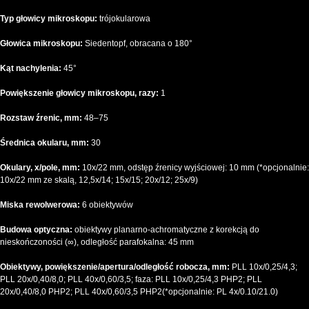
Typ głowicy mikroskopu:
trójokularowa
Głowica mikroskopu:
Siedentopf, obracana o 180°
Kąt nachylenia:
45°
Powiększenie głowicy mikroskopu, razy:
1
Rozstaw źrenic, mm:
48–75
Średnica okularu, mm:
30
Okulary, x/pole, mm:
10x/22 mm, odstęp źrenicy wyjściowej: 10 mm (*opcjonalnie:
10x/22 mm ze skalą, 12,5x/14; 15x/15; 20x/12; 25x/9)
Miska rewolwerowa:
6 obiektywów
Budowa optyczna:
obiektywy planarno-achromatyczne z korekcją do
nieskończoności (∞), odległość parafokalna: 45 mm
Obiektywy, powiększenie/apertura/odległość robocza, mm:
PLL 10x/0,25/4,3;
PLL 20x/0,40/8,0; PLL 40x/0,60/3,5; faza: PLL 10x/0,25/4,3 PHP2; PLL
20x/0,40/8,0 PHP2; PLL 40x/0,60/3,5 PHP2(*opcjonalnie: PL 4x/0.10/21.0)