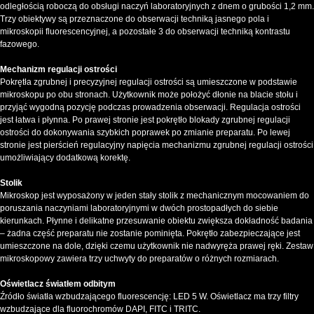
odległością roboczą do obsługi naczyń laboratoryjnych z dnem o grubości 1,2 mm.
Trzy obiektywy są przeznaczone do obserwacji techniką jasnego pola i
mikroskopii fluorescencyjnej, a pozostałe 3 do obserwacji techniką kontrastu
fazowego.
Mechanizm regulacji ostrości
Pokrętła zgrubnej i precyzyjnej regulacji ostrości są umieszczone w podstawie
mikroskopu po obu stronach. Użytkownik może położyć dłonie na blacie stołu i
przyjąć wygodną pozycję podczas prowadzenia obserwacji. Regulacja ostrości
jest łatwa i płynna. Po prawej stronie jest pokrętło blokady zgrubnej regulacji
ostrości do dokonywania szybkich poprawek po zmianie preparatu. Po lewej
stronie jest pierścień regulacyjny napięcia mechanizmu zgrubnej regulacji ostrości
umożliwiający dodatkową korektę.
Stolik
Mikroskop jest wyposażony w jeden stały stolik z mechanicznym mocowaniem do
poruszania naczyniami laboratoryjnymi w dwóch prostopadłych do siebie
kierunkach. Płynne i delikatne przesuwanie obiektu zwiększa dokładność badania
– żadna część preparatu nie zostanie pominięta. Pokrętło zabezpieczające jest
umieszczone na dole, dzięki czemu użytkownik nie nadwyręża prawej ręki. Zestaw
mikroskopowy zawiera trzy uchwyty do preparatów o różnych rozmiarach.
Oświetlacz światłem odbitym
Źródło światła wzbudzającego fluorescencję: LED 5 W. Oświetlacz ma trzy filtry
wzbudzające dla fluorochromów DAPI, FITC i TRITC.