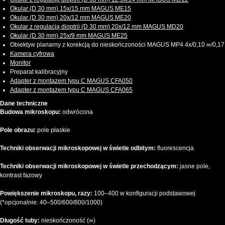
Okular (D 30 mm) 15x/15 mm MAGUS ME15
Okular (D 30 mm) 20х/12 mm MAGUS ME20
Okular z regulacją dioptrii (D 30 mm) 20х/12 mm MAGUS MD20
Okular (D 30 mm) 25х/9 mm MAGUS ME25
Obiektyw planarny z korekcją do nieskończoności MAGUS MP4 4х/0,10 ∞/0,17
Kamera cyfrowa
Monitor
Preparat kalibracyjny
Adapter z montażem typu C MAGUS CFA050
Adapter z montażem typu C MAGUS CFA065
Dane techniczne
Budowa mikroskopu:
odwrócona
Pole obrazu:
pole płaskie
Techniki obserwacji mikroskopowej w świetle odbitym:
fluorescencja
Techniki obserwacji mikroskopowej w świetle przechodzącym:
jasne pole,
kontrast fazowy
Powiększenie mikroskopu, razy:
100–400 w konfiguracji podstawowej
(*opcjonalnie: 40–500/600/800/1000)
Długość tuby:
nieskończoność (∞)