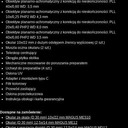
Obiektyw planarno-achromatyczny z korekcją do nieskończoności: PLL
40х/0,60 WD: 3,5 mm
Obiektyw planarno-achromatyczny z korekcją do nieskończoności: PLL
10x/0,25 PHP2 WD 4,3 mm
Obiektyw planarno-achromatyczny z korekcją do nieskończoności: PLL
20x/0,40 PHP2 WD 8,0 mm
Obiektyw planarno-achromatyczny z korekcją do nieskończoności: PLL
40x/0,60 PHP2 WD 3,5 mm
Okular 10x/22 mm z dużym odstępem źrenicy wyjściowej (2 szt.)
Muszla oczna okularu (2 szt.)
Teleskop centrujący
Okrągła płytka stolika
Mechaniczne mocowanie do poruszania preparatem
Uchwyt do preparatów (4 szt.)
Osłona UV
Adapter z montażem typu C
Filtr kolorowy
Przewód zasilający
Osłona przeciwkurzowa
Instrukcja obsługi i karta gwarancyjna
Dostępne na zamówienie:
Okular ze skalą (D 30 mm) 10х/22 mm MAGUS MES10
Okular (D 30 mm) 12,5х/14 mm MAGUS ME12
Okular z regulacją dioptrii (D 30 mm) 12,5х/14 mm MAGUS MD12