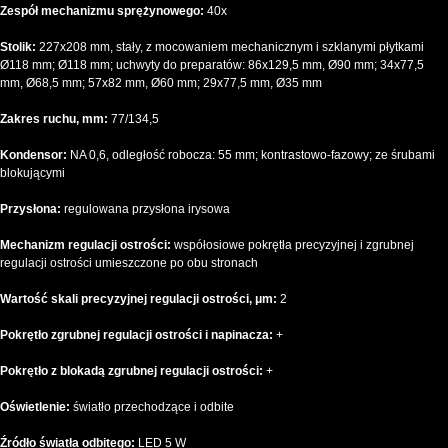
Zespół mechanizmu sprężynowego:
40x
Stolik:
227x208 mm, stały, z mocowaniem mechanicznym i szklanymi płytkami
Ø118 mm; Ø118 mm; uchwyty do preparatów: 86x129,5 mm, Ø90 mm; 34x77,5
mm, Ø68,5 mm; 57x82 mm, Ø60 mm; 29x77,5 mm, Ø35 mm
Zakres ruchu, mm:
77/134,5
Kondensor:
NA 0,6, odległość robocza: 55 mm; kontrastowo-fazowy; ze śrubami
blokującymi
Przysłona:
regulowana przysłona irysowa
Mechanizm regulacji ostrości:
współosiowe pokrętła precyzyjnej i zgrubnej
regulacji ostrości umieszczone po obu stronach
Wartość skali precyzyjnej regulacji ostrości, μm:
2
Pokrętło zgrubnej regulacji ostrości i napinacza:
+
Pokrętło z blokadą zgrubnej regulacji ostrości:
+
Oświetlenie:
światło przechodzące i odbite
Źródło światła odbitego:
LED 5 W