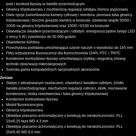
pole i kontrast fazowy w świetle przechodzącym
Głowica trójokularowa z możliwością regulacji odstępu źrenicy wyjściowej
Dwie opcje zamontowania kamery cyfrowej i monitora: pionowa tuba głowicy
trójokularowej i boczne gniazdo kamery w korpusie; dzielenie wiązki 50/50 i
100/0 na głowicy trójokularowej oraz 100/0 i 0/100 na korpusie
Oświetlacze światłem przechodzącym i odbitym: energooszczędne lampy LED
o mocy 5 W i żywotności do 50 000 godzin
Oświetlenie Köhlera
Przechylana podstawa umożliwiająca użycie naczyń o wysokości do 165 mm
Filtry wzbudzenia fluorescencji dla fluorochromów DAPI, FITC i TRITC
Kondensor kontrastowo-fazowy umożliwiający szybką i wygodną zmianę
techniki obserwacji mikroskopowych
Szeroka gama kompatybilnych opcjonalnych akcesoriów
Zestaw
Statyw z wbudowanym zasilaczem, oświetlacz światłem odbitym, źródło
światła przechodzącego, mechanizm regulacji ostrości, stolik, mocowanie
kondensora, miska rewolwerowa i tuba głowicy trójokularowej
Kondensor kontrastowo-fazowy
Moduł fluorescencyjny
Głowica trójokularowa
Obiektyw planarno-achromatyczny z korekcją do nieskończoności: PLL
10x/0,25 faza WD 4,3 mm
Obiektyw planarno-achromatyczny z korekcją do nieskończoności: PLL
20х/0,40 WD 8,0 mm