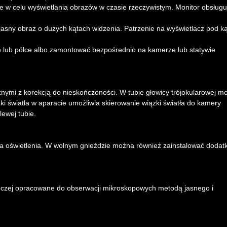
 w celu wyświetlania obrazów w czasie rzeczywistym. Monitor obsługu
jasny obraz o dużych kątach widzenia. Patrzenie na wyświetlacz pod k
e lub półce albo zamontować bezpośrednio na kamerze lub statywie
nymi z korekcją do nieskończoności. W tubie głowicy trójokularowej m
i światła w aparacie umożliwia skierowanie wiązki światła do kamery
 lewej tubie.
ła oświetlenia. W wolnym gnieździe można również zainstalować doda
oczej opracowane do obserwacji mikroskopowych metodą jasnego i