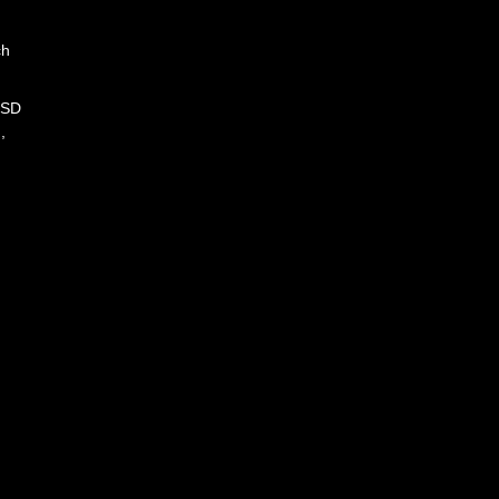
ch
 SD
,