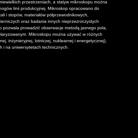
niewielkich przestrzeniach, a statyw mikroskopu można
ogów linii produkcyjnej. Mikroskop opracowano do
ali i stopów, materiałów półprzewodnikowych,
kierniczych oraz badania innych nieprzezroczystych
ego pozwala prowadzić obserwacje metodą jasnego pola,
polaryzowanym. Mikroskopu można używać w różnych
j, inżynieryjnej, lotniczej, nuklearnej i energetycznej),
h i na uniwersytetach technicznych.