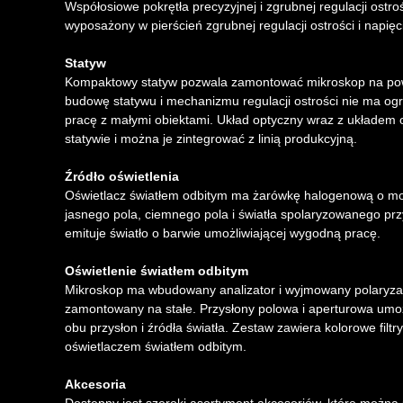
Współosiowe pokrętła precyzyjnej i zgrubnej regulacji ostroś
wyposażony w pierścień zgrubnej regulacji ostrości i napięc
Statyw
Kompaktowy statyw pozwala zamontować mikroskop na powi
budowę statywu i mechanizmu regulacji ostrości nie ma ogr
pracę z małymi obiektami. Układ optyczny wraz z układem
statywie i można je zintegrować z linią produkcyjną.
Źródło oświetlenia
Oświetlacz światłem odbitym ma żarówkę halogenową o mo
jasnego pola, ciemnego pola i światła spolaryzowanego pr
emituje światło o barwie umożliwiającej wygodną pracę.
Oświetlenie światłem odbitym
Mikroskop ma wbudowany analizator i wyjmowany polaryzator
zamontowany na stałe. Przysłony polowa i aperturowa umożl
obu przysłon i źródła światła. Zestaw zawiera kolorowe fil
oświetlaczem światłem odbitym.
Akcesoria