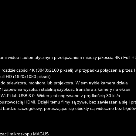
mi wideo i automatycznym przełączaniem między jakością 4K i Full H
 rozdzielczości 4K (3840x2160 pikseli) w przypadku połączenia przez
ull HD (1920x1080 pikseli).
 telewizora, monitora lub projektora. W tym trybie kamera działa
I zapewnia wysoką i stabilną szybkość transferu z kamery na ekran
-Fi lub USB 3.0. Wideo jest nagrywane z prędkością 30 kl./s.
ustowością HDMI. Dzięki temu filmy są żywe, bez zawieszania się i pr
st bardzo szczegółowy, poruszające się obiekty są widoczne bez błędów
izacji mikroskopu MAGUS.