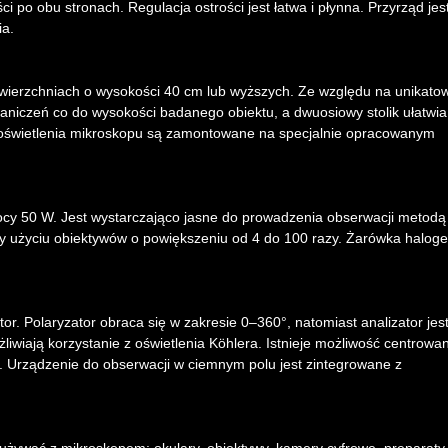
ci po obu stronach. Regulacja ostrości jest łatwa i płynna. Przyrząd jes
ia.
erzchniach o wysokości 40 cm lub wyższych. Ze względu na unikato
aniczeń co do wysokości badanego obiektu, a dwuosiowy stolik ułatwia
 oświetlenia mikroskopu są zamontowane na specjalnie opracowanym
cy 50 W. Jest wystarczająco jasne do prowadzenia obserwacji metodą
zy użyciu obiektywów o powiększeniu od 4 do 100 razy. Żarówka halo
. Polaryzator obraca się w zakresie 0–360°, natomiast analizator jes
iwiają korzystanie z oświetlenia Köhlera. Istnieje możliwość centrowa
try. Urządzenie do obserwacji w ciemnym polu jest zintegrowane z