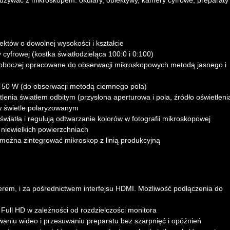
 używać z mikroskopem: okulary, obiektywy, kamery cyfrowe, preparaty
któw o dowolnej wysokości i kształcie
cyfrowej (kostka światłodzieląca 100:0 i 0:100)
roboczej opracowane do obserwacji mikroskopowych metodą jasnego i
 50 W (do obserwacji metodą ciemnego pola)
enia światłem odbitym (przysłona aperturowa i pola, źródło oświetleni
w świetle polaryzowanym
 światła i regulują odtwarzanie kolorów w fotografii mikroskopowej
iewielkich powierzchniach
można zintegrować mikroskop z linią produkcyjną
rem, i za pośrednictwem interfejsu HDMI. Możliwość podłączenia do
Full HD w zależności od rozdzielczości monitora
owaniu wideo i przesuwaniu preparatu bez szarpnięć i opóźnień