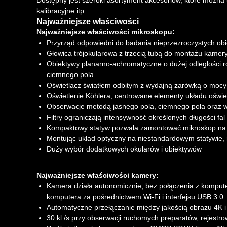
Dostępny jest szeroki asortyment akcesoriów, które można
kalibracyjne itp.
Najważniejsze właściwości
Najważniejsze właściwości mikroskopu:
Przyrząd odpowiedni do badania nieprzezroczystych obie
Głowica trójokularowa z trzecią tubą do montażu kamery 
Obiektywy planarno-achromatyczne o dużej odległości 
ciemnego pola
Oświetlacz światłem odbitym z wydajną żarówką o mocy
Oświetlenie Köhlera, centrowane elementy układu oświetl
Obserwacje metodą jasnego pola, ciemnego pola oraz 
Filtry ograniczają intensywność określonych długości fal
Kompaktowy statyw pozwala zamontować mikroskop na n
Montując układ optyczny na niestandardowym statywie, 
Duży wybór dodatkowych okularów i obiektywów
Najważniejsze właściwości kamery:
Kamera działa autonomicznie, bez połączenia z kompute
komputera za pośrednictwem Wi-Fi i interfejsu USB 3.0.
Automatyczne przełączanie między jakością obrazu 4K i 
30 kl./s przy obserwacji ruchomych preparatów, rejestr