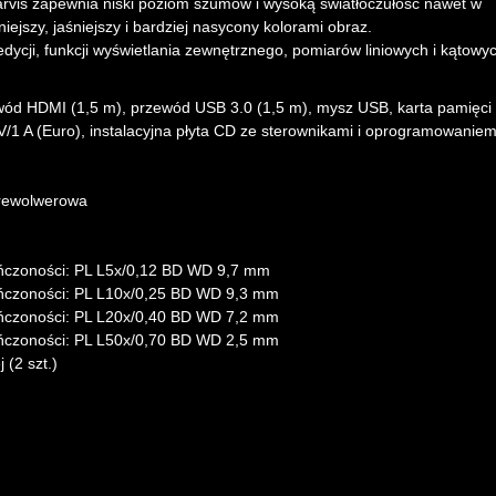
is zapewnia niski poziom szumów i wysoką światłoczułość nawet w
jszy, jaśniejszy i bardziej nasycony kolorami obraz.
ycji, funkcji wyświetlania zewnętrznego, pomiarów liniowych i kątowy
 HDMI (1,5 m), przewód USB 3.0 (1,5 m), mysz USB, karta pamięci
 V/1 A (Euro), instalacyjna płyta CD ze sterownikami i oprogramowaniem
a rewolwerowa
ończoności: PL L5x/0,12 BD WD 9,7 mm
ończoności: PL L10x/0,25 BD WD 9,3 mm
ończoności: PL L20x/0,40 BD WD 7,2 mm
ończoności: PL L50х/0,70 BD WD 2,5 mm
(2 szt.)