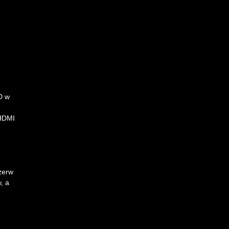
D w
 HDMI
zerw
, a