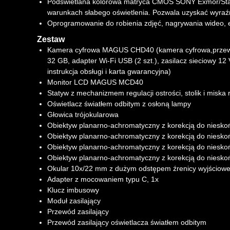
Podświetlana kolorowa matryca CMOS SONY Exmor/Starv
warunkach słabego oświetlenia. Pozwala uzyskać wyraźnie
Oprogramowanie do robienia zdjęć, nagrywania wideo, ed
Zestaw
Kamera cyfrowa MAGUS CHD40 (kamera cyfrowa,przewód
32 GB, adapter Wi-Fi USB (2 szt.), zasilacz sieciowy 12
instrukcja obsługi i karta gwarancyjna)
Monitor LCD MAGUS MCD40
Statyw z mechanizmem regulacji ostrości, stolik i misk
Oświetlacz światłem odbitym z osłoną lampy
Głowica trójokularowa
Obiektyw planarno-achromatyczny z korekcją do niesk
Obiektyw planarno-achromatyczny z korekcją do niesk
Obiektyw planarno-achromatyczny z korekcją do niesk
Obiektyw planarno-achromatyczny z korekcją do niesk
Okular 10x/22 mm z dużym odstępem źrenicy wyjściowej 
Adapter z mocowaniem typu C, 1x
Klucz imbusowy
Moduł zasilający
Przewód zasilający
Przewód zasilający oświetlacza światłem odbitym