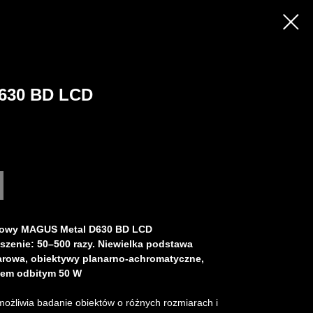
630 BD LCD
frowy MAGUS Metal D630 BD LCD
szenie: 50–500 razy. Niewielka podstawa
larowa, obiektywy planarno-achromatyczne,
łem odbitym 50 W
możliwia badanie obiektów o różnych rozmiarach i