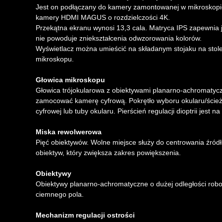
Jest on podłączany do kamery zamontowanej w mikroskopie
kamery HDMI MAGUS o rozdzielczości 4K.
Przekątna ekranu wynosi 13,3 cala. Matryca IPS zapewnia 
nie powoduje zniekształcenia odwzorowania kolorów.
Wyświetlacz można umieścić na składanym stojaku na stol
mikroskopu.
Głowica mikroskopu
Głowica trójokularowa z obiektywami planarno-achromatycz
zamocować kamerę cyfrową. Pokrętło wyboru okularu/ścieżk
cyfrowej lub tuby okularu. Pierścień regulacji dioptrii jest na
Miska rewolwerowa
Pięć obiektywów. Wolne miejsce służy do centrowania źród
obiektyw, który zwiększa zakres powiększenia.
Obiektywy
Obiektywy planarno-achromatyczne o dużej odległości rob
ciemnego pola.
Mechanizm regulacji ostrości