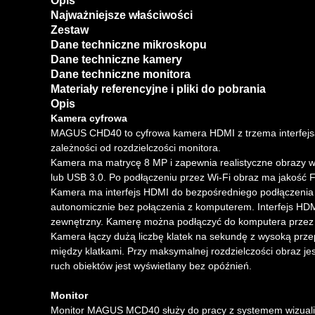
Opis
Najważniejsze właściwości
Zestaw
Dane techniczne mikroskopu
Dane techniczne kamery
Dane techniczne monitora
Materiały referencyjne i pliki do pobrania
Opis
Kamera cyfrowa
MAGUS CHD40 to cyfrowa kamera HDMI z trzema interfejsa
zależności od rozdzielczości monitora.
Kamera ma matrycę 8 MP i zapewnia realistyczne obrazy w
lub USB 3.0. Po podłączeniu przez Wi-Fi obraz ma jakość F
Kamera ma interfejs HDMI do bezpośredniego podłączenia do
autonomicznie bez połączenia z komputerem. Interfejs HDM
zewnętrzny. Kamerę można podłączyć do komputera przez Wi
Kamera łączy dużą liczbę klatek na sekundę z wysoką przep
między klatkami. Przy maksymalnej rozdzielczości obraz je
ruch obiektów jest wyświetlany bez opóźnień.
Monitor
Monitor MAGUS MCD40 służy do pracy z systemem wizual