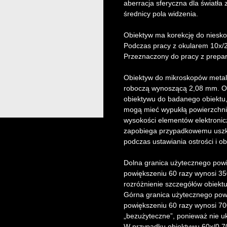
aberracja sferyczna dla światła
średnicy pola widzenia.
Obiektyw ma korekcję do niesko
Podczas pracy z okularem 10x/
Przeznaczony do pracy z prepar
Obiektyw do mikroskopów metal
roboczą wynoszącą 2,08 mm. Odl
obiektywu do badanego obiektu, 
mogą mieć wypukłą powierzchnię
wysokości elementów elektronic
zapobiega przypadkowemu uszko
podczas ustawiania ostrości i o
Dolna granica użytecznego pow
powiększeniu 60 razy wynosi 35
rozróżnienie szczegółów obiekt
Górna granica użytecznego pow
powiększeniu 60 razy wynosi 700
„bezużyteczne”, ponieważ nie u
W przypadku obiektywu 60x/0,7