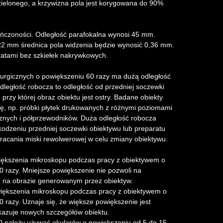
 zielonego, a krzywizna pola jest korygowana do 90%
ńczoności. Odległość parafokalna wynosi 45 mm.
22 mm średnica pola widzenia będzie wynosić 0,36 mm.
atami bez szkiełek nakrywkowych.
urgicznych o powiększeniu 60 razy ma dużą odległość
egłość robocza to odległość od przedniej soczewki
przy której obraz obiektu jest ostry. Badane obiekty
, np. próbki płytek drukowanych z różnymi poziomami
znych i półprzewodników. Duża odległość robocza
dzeniu przedniej soczewki obiektywu lub preparatu
bracania miski rewolwerowej w celu zmiany obiektywu.
iększenia mikroskopu podczas pracy z obiektywem o
0 razy. Mniejsze powiększenie nie pozwoli na
u na obrazie generowanym przez obiektyw.
iększenia mikroskopu podczas pracy z obiektywem o
 razy. Uznaje się, że większe powiększenie jest
kazuje nowych szczegółów obiektu.
0 należy używać okularów o powiększeniu od 5 do 15