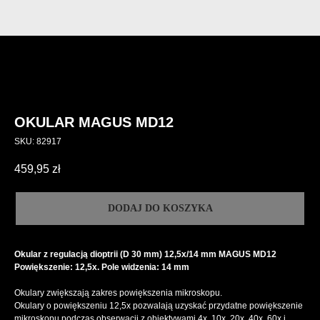
OKULAR MAGUS MD12
SKU:
82917
459,95
zł
DODAJ DO KOSZYKA
Okular z regulacją dioptrii (D 30 mm) 12,5х/14 mm MAGUS MD12
Powiększenie: 12,5x. Pole widzenia: 14 mm
Okulary zwiększają zakres powiększenia mikroskopu.
Okulary o powiększeniu 12,5x pozwalają uzyskać przydatne powiększenie
mikroskopu podczas obserwacji z obiektywami 4x, 10x, 20x, 40x, 60x i