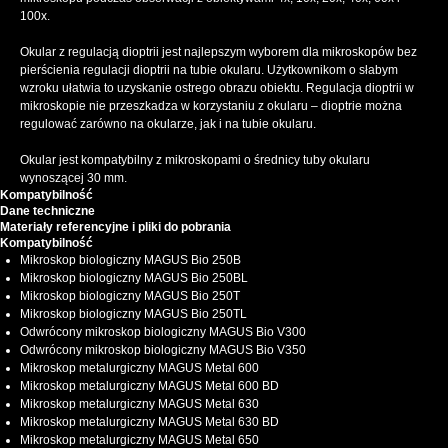
100x.
Okular z regulacją dioptrii jest najlepszym wyborem dla mikroskopów bez
pierścienia regulacji dioptrii na tubie okularu. Użytkownikom o słabym
wzroku ułatwia to uzyskanie ostrego obrazu obiektu. Regulacja dioptrii w
mikroskopie nie przeszkadza w korzystaniu z okularu – dioptrie można
regulować zarówno na okularze, jak i na tubie okularu.
Okular jest kompatybilny z mikroskopami o średnicy tuby okularu
wynoszącej 30 mm.
Kompatybilność
Dane techniczne
Materiały referencyjne i pliki do pobrania
Kompatybilność
Mikroskop biologiczny MAGUS Bio 250B
Mikroskop biologiczny MAGUS Bio 250BL
Mikroskop biologiczny MAGUS Bio 250T
Mikroskop biologiczny MAGUS Bio 250TL
Odwrócony mikroskop biologiczny MAGUS Bio V300
Odwrócony mikroskop biologiczny MAGUS Bio V350
Mikroskop metalurgiczny MAGUS Metal 600
Mikroskop metalurgiczny MAGUS Metal 600 BD
Mikroskop metalurgiczny MAGUS Metal 630
Mikroskop metalurgiczny MAGUS Metal 630 BD
Mikroskop metalurgiczny MAGUS Metal 650