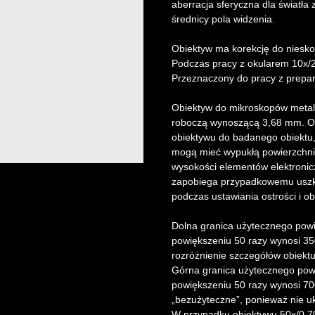
aberracja sferyczna dla światła
średnicy pola widzenia.
Obiektyw ma korekcję do niesko
Podczas pracy z okularem 10x/
Przeznaczony do pracy z prepar
Obiektyw do mikroskopów metal
roboczą wynoszącą 3,68 mm. Odl
obiektywu do badanego obiektu, 
mogą mieć wypukłą powierzchnię
wysokości elementów elektronic
zapobiega przypadkowemu uszko
podczas ustawiania ostrości i o
Dolna granica użytecznego pow
powiększeniu 50 razy wynosi 35
rozróżnienie szczegółów obiekt
Górna granica użytecznego pow
powiększeniu 50 razy wynosi 700
„bezużyteczne”, ponieważ nie u
W przypadku obiektywu 50x/0,7