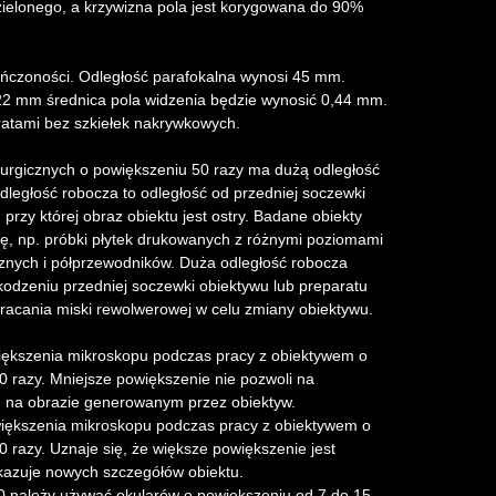
 zielonego, a krzywizna pola jest korygowana do 90%
ńczoności. Odległość parafokalna wynosi 45 mm.
22 mm średnica pola widzenia będzie wynosić 0,44 mm.
atami bez szkiełek nakrywkowych.
urgicznych o powiększeniu 50 razy ma dużą odległość
egłość robocza to odległość od przedniej soczewki
przy której obraz obiektu jest ostry. Badane obiekty
, np. próbki płytek drukowanych z różnymi poziomami
znych i półprzewodników. Duża odległość robocza
dzeniu przedniej soczewki obiektywu lub preparatu
bracania miski rewolwerowej w celu zmiany obiektywu.
iększenia mikroskopu podczas pracy z obiektywem o
0 razy. Mniejsze powiększenie nie pozwoli na
u na obrazie generowanym przez obiektyw.
iększenia mikroskopu podczas pracy z obiektywem o
 razy. Uznaje się, że większe powiększenie jest
kazuje nowych szczegółów obiektu.
0 należy używać okularów o powiększeniu od 7 do 15