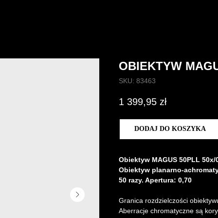
OBIEKTYW MAGU
SKU:
83463
1 399,95
zł
DODAJ DO KOSZYKA
Obiektyw MAGUS 50PLL 50х/0
Obiektyw planarno-achromaty
50 razy. Apertura: 0,70
Granica rozdzielczości obiektyw
Aberracje chromatyczne są kory