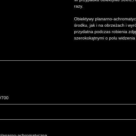
razy.
Obiektywy planarno-achromatyc
środku, jak i na obrzeżach i wyr
przydatna podczas robienia zdję
szerokokątnymi o polu widzeni
V700
planarno-achromatyczna