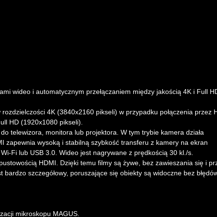
mi wideo i automatycznym przełączaniem między jakością 4K i Full H
 rozdzielczości 4K (3840x2160 pikseli) w przypadku połączenia przez
ull HD (1920x1080 pikseli).
 telewizora, monitora lub projektora. W tym trybie kamera działa
I zapewnia wysoką i stabilną szybkość transferu z kamery na ekran
-Fi lub USB 3.0. Wideo jest nagrywane z prędkością 30 kl./s.
ustowością HDMI. Dzięki temu filmy są żywe, bez zawieszania się i pr
st bardzo szczegółowy, poruszające się obiekty są widoczne bez błędów
izacji mikroskopu MAGUS.