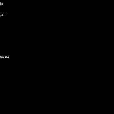
je
ątem
tła na