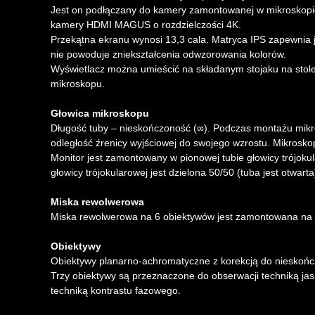
Jest on podłączany do kamery zamontowanej w mikroskopie
kamery HDMI MAGUS o rozdzielczości 4K.
Przekątna ekranu wynosi 13,3 cala. Matryca IPS zapewnia 
nie powoduje zniekształcenia odwzorowania kolorów.
Wyświetlacz można umieścić na składanym stojaku na stol
mikroskopu.
Głowica mikroskopu
Długość tuby – nieskończoność (∞). Podczas montażu mikr
odległość źrenicy wyjściowej do swojego wzrostu. Mikrosko
Monitor jest zamontowany w pionowej tubie głowicy trójok
głowicy trójokularowej jest dzielona 50/50 (tuba jest otwart
Miska rewolwerowa
Miska rewolwerowa na 6 obiektywów jest zamontowana na s
Obiektywy
Obiektywy planarno-achromatyczne z korekcją do nieskońc
Trzy obiektywy są przeznaczone do obserwacji techniką jasn
techniką kontrastu fazowego.