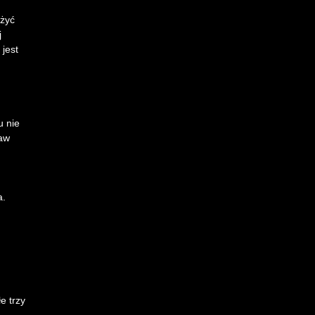
ożyć
j
 jest
u nie
taw
a.
e trzy