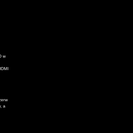
D w
 HDMI
zerw
, a