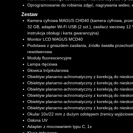
Oprogramowanie do robienia zdjęć, nagrywania wideo, ed
Zestaw
Kamera cyfrowa MAGUS CHD40 (kamera cyfrowa, przewó
32 GB, adapter Wi-Fi USB (2 szt.), zasilacz sieciowy 12
instrukcja obsługi i karta gwarancyjna)
Monitor LCD MAGUS MCD40
Podstawa z gniazdem zasilania, źródło światła przechodz
rewolwerowa
Moduły fluorescencyjne
Lampa rtęciowa
Głowica trójokularowa
Obiektyw planarno-achromatyczny z korekcją do niesk
Obiektyw planarno-achromatyczny z korekcją do niesk
Obiektyw planarno-achromatyczny z korekcją do niesk
Obiektyw planarno-achromatyczny z korekcją do niesk
Obiektyw planarno-achromatyczny z korekcją do niesk
Obiektyw planarno-achromatyczny z korekcją do niesk
Okular 10x/22 mm z dużym odstępem źrenicy wyjściowej 
Osłona UV
Adapter z mocowaniem typu C, 1x
Klucz imbusowy