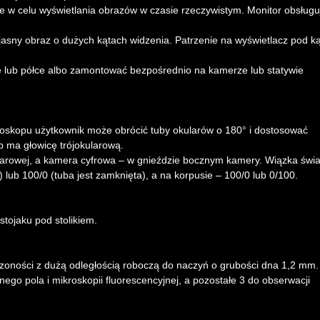
 w celu wyświetlania obrazów w czasie rzeczywistym. Monitor obsługu
jasny obraz o dużych kątach widzenia. Patrzenie na wyświetlacz pod k
e lub półce albo zamontować bezpośrednio na kamerze lub statywie
oskopu użytkownik może obrócić tuby okularów o 180° i dostosować
p ma głowicę trójokularową.
ularowej, a kamera cyfrowa – w gnieździe bocznym kamery. Wiązka świa
a) lub 100/0 (tuba jest zamknięta), a na korpusie – 100/0 lub 0/100.
tojaku pod stolikiem.
zoności z dużą odległością roboczą do naczyń o grubości dna 1,2 mm.
ego pola i mikroskopii fluorescencyjnej, a pozostałe 3 do obserwacji