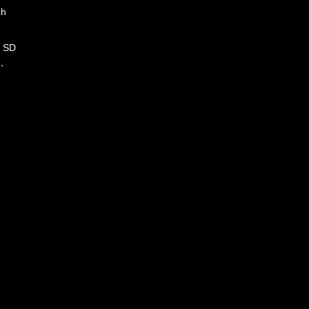
ch
i SD
,