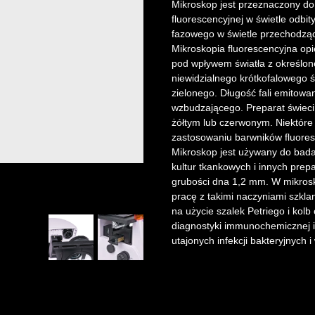
Mikroskop jest przeznaczony do 
fluorescencyjnej w świetle odbit
fazowego w świetle przechodzą
Mikroskopia fluorescencyjna opi
pod wpływem światła z określon
niewidzialnego krótkofalowego św
zielonego. Długość fali emitowan
wzbudzającego. Preparat świeci
żółtym lub czerwonym. Niektóre
zastosowaniu barwników fluores
Mikroskop jest używany do bada
kultur tkankowych i innych pre
grubości dna 1,2 mm. W mikrosk
pracę z takimi naczyniami szkla
na użycie szalek Petriego i kol
diagnostyki immunochemicznej 
utajonych infekcji bakteryjnych 