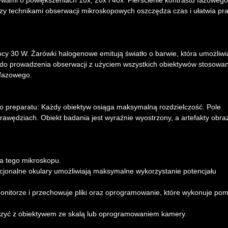
wami o powiększeniach 10x, 20x i 40x. Pierścienie kontrastu fazowego
dzy technikami obserwacji mikroskopowych oszczędza czas i ułatwia pr
y 30 W. Żarówki halogenowe emitują światło o barwie, która umożliwi
 do prowadzenia obserwacji z użyciem wszystkich obiektywów stosowa
 fazowego.
 preparatu: Każdy obiektyw osiąga maksymalną rozdzielczość. Pole
rawędziach. Obiekt badania jest wyraźnie wyostrzony, a artefakty obra
la tego mikroskopu.
cjonalne okulary umożliwiają maksymalne wykorzystanie potencjału
nitorze i przechowuje pliki oraz oprogramowanie, które wykonuje pom
ączyć z obiektywem ze skalą lub oprogramowaniem kamery.