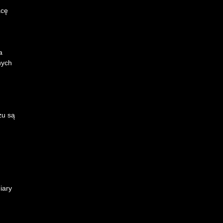
acę
a
nych
zu są
iary