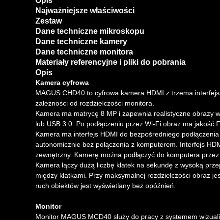
Opis
Najważniejsze właściwości
Zestaw
Dane techniczne mikroskopu
Dane techniczne kamery
Dane techniczne monitora
Materiały referencyjne i pliki do pobrania
Opis
Kamera cyfrowa
MAGUS CHD40 to cyfrowa kamera HDMI z trzema interfejsa
zależności od rozdzielczości monitora.
Kamera ma matrycę 8 MP i zapewnia realistyczne obrazy w
lub USB 3.0. Po podłączeniu przez Wi-Fi obraz ma jakość F
Kamera ma interfejs HDMI do bezpośredniego podłączenia do
autonomicznie bez połączenia z komputerem. Interfejs HDM
zewnętrzny. Kamerę można podłączyć do komputera przez Wi
Kamera łączy dużą liczbę klatek na sekundę z wysoką przep
między klatkami. Przy maksymalnej rozdzielczości obraz je
ruch obiektów jest wyświetlany bez opóźnień.
Monitor
Monitor MAGUS MCD40 służy do pracy z systemem wizual