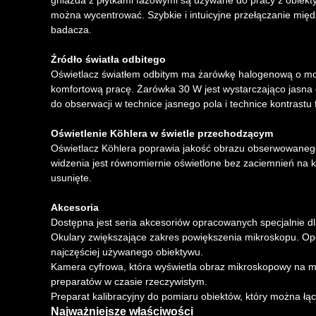
gniazda z płytkami fazowymi są używane do pracy z obiekty
można wycentrować. Szybkie i intuicyjne przełączanie mię
badacza.
Źródło światła odbitego
Oświetlacz światłem odbitym ma żarówkę halogenową o moc
komfortową pracę. Żarówka 30 W jest wystarczająco jasna
do obserwacji w technice jasnego pola i technice kontrastu
Oświetlenie Köhlera w świetle przechodzącym
Oświetlacz Köhlera poprawia jakość obrazu obserwowanego
widzenia jest równomiernie oświetlone bez zaciemnień na k
usunięte.
Akcesoria
Dostępna jest seria akcesoriów opracowanych specjalnie d
Okulary zwiększające zakres powiększenia mikroskopu. Op
najczęściej używanego obiektywu.
Kamera cyfrowa, która wyświetla obraz mikroskopowy na mo
preparatów w czasie rzeczywistym.
Preparat kalibracyjny do pomiaru obiektów, który można ł
Najważniejsze właściwości