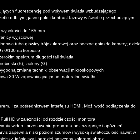
tujących fluorescencję pod wpływem światła wzbudzającego
ietle odbitym, jasne pole i kontrast fazowy w świetle przechodzącym
 o wysokości do 165 mm
renicy wyjściowej
ionowa tuba głowicy trójokularowej oraz boczne gniazdo kamery; dziel
0 i 0/100 na korpusie
erokim spektrum długości fali światła
niebieski (B), zielony (G)
wygodną zmianę techniki obserwacji mikroskopowych
wa 30 W zapewniająca jasne, naturalne światło
rem, i za pośrednictwem interfejsu HDMI. Możliwość podłączenia do
Full HD w zależności od rozdzielczości monitora
owaniu wideo i przesuwaniu preparatu bez szarpnięć i opóźnień
is zapewnia niski poziom szumów i wysoką światłoczułość nawet w
jszy, jaśniejszy i bardziej nasycony kolorami obraz.