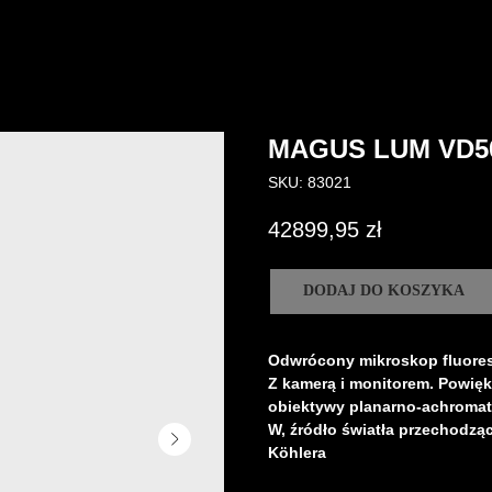
MAGUS LUM VD5
SKU:
83021
42899,95
zł
DODAJ DO KOSZYKA
Odwrócony mikroskop fluore
Z kamerą i monitorem. Powięk
obiektywy planarno-achromaty
W, źródło światła przechodzą
Köhlera