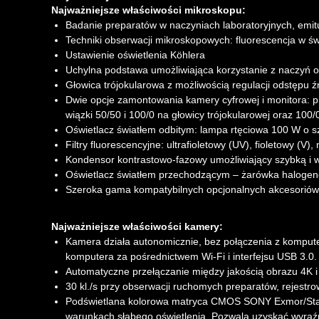
Najważniejsze właściwości mikroskopu:
Badanie preparatów w naczyniach laboratoryjnych, emi
Techniki obserwacji mikroskopowych: fluorescencja w św
Ustawienie oświetlenia Köhlera
Uchylna podstawa umożliwiająca korzystanie z naczyń
Głowica trójokularowa z możliwością regulacji odstępu ź
Dwie opcje zamontowania kamery cyfrowej i monitora: p
wiązki 50/50 i 100/0 na głowicy trójokularowej oraz 100/
Oświetlacz światłem odbitym: lampa rtęciowa 100 W o sz
Filtry fluorescencyjne: ultrafioletowy (UV), fioletowy (V), 
Kondensor kontrastowo-fazowy umożliwiający szybką i 
Oświetlacz światłem przechodzącym – żarówka halogeno
Szeroka gama kompatybilnych opcjonalnych akcesoriów
Najważniejsze właściwości kamery:
Kamera działa autonomicznie, bez połączenia z kompute
komputera za pośrednictwem Wi-Fi i interfejsu USB 3.0.
Automatyczne przełączanie między jakością obrazu 4K i 
30 kl./s przy obserwacji ruchomych preparatów, rejestr
Podświetlana kolorowa matryca CMOS SONY Exmor/Starv
warunkach słabego oświetlenia. Pozwala uzyskać wyraźnie