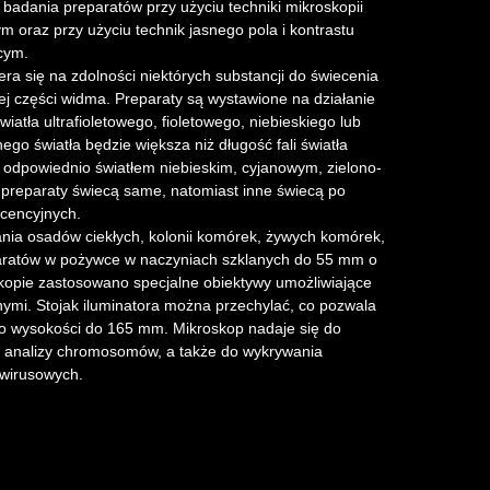
badania preparatów przy użyciu techniki mikroskopii
ym oraz przy użyciu technik jasnego pola i kontrastu
cym.
era się na zdolności niektórych substancji do świecenia
ej części widma. Preparaty są wystawione na działanie
iatła ultrafioletowego, fioletowego, niebieskiego lub
ego światła będzie większa niż długość fali światła
 odpowiednio światłem niebieskim, cyjanowym, zielono-
 preparaty świecą same, natomiast inne świecą po
cencyjnych.
nia osadów ciekłych, kolonii komórek, żywych komórek,
paratów w pożywce w naczyniach szklanych do 55 mm o
opie zastosowano specjalne obiektywy umożliwiające
nymi. Stojak iluminatora można przechylać, co pozwala
b o wysokości do 165 mm. Mikroskop nadaje się do
i analizy chromosomów, a także do wykrywania
i wirusowych.