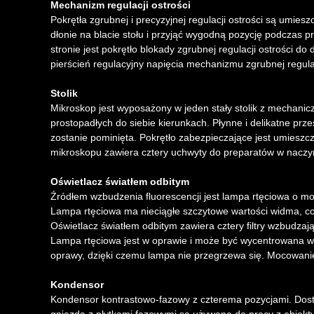
Mechanizm regulacji ostrości
Pokrętła zgrubnej i precyzyjnej regulacji ostrości są umi
dłonie na blacie stołu i przyjąć wygodną pozycję podczas pr
stronie jest pokrętło blokady zgrubnej regulacji ostrości d
pierścień regulacyjny napięcia mechanizmu zgrubnej regula
Stolik
Mikroskop jest wyposażony w jeden stały stolik z mechan
prostopadłych do siebie kierunkach. Płynne i delikatne pr
zostanie pominięta. Pokrętło zabezpieczające jest umieszc
mikroskopu zawiera cztery uchwyty do preparatów w naczyn
Oświetlacz światłem odbitym
Źródłem wzbudzenia fluorescencji jest lampa rtęciowa o moc
Lampa rtęciowa ma nieciągłe szczytowe wartości widma, co
Oświetlacz światłem odbitym zawiera cztery filtry wzbudzające
Lampa rtęciowa jest w oprawie i może być wycentrowana w
oprawy, dzięki czemu lampa nie przegrzewa się. Mocowani
Kondensor
Kondensor kontrastowo-fazowy z czterema pozycjami. Dostę