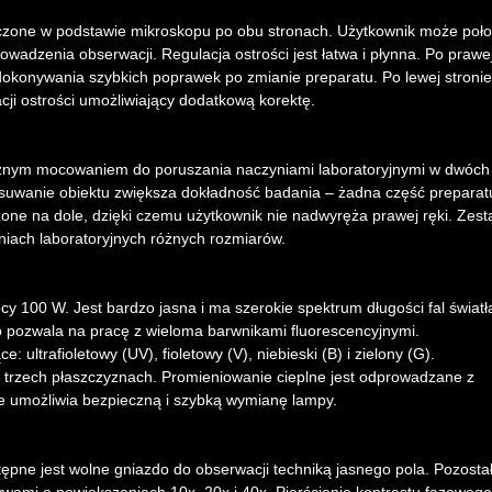
eszczone w podstawie mikroskopu po obu stronach. Użytkownik może poł
owadzenia obserwacji. Regulacja ostrości jest łatwa i płynna. Po prawe
o dokonywania szybkich poprawek po zmianie preparatu. Po lewej stronie
cji ostrości umożliwiający dodatkową korektę.
icznym mocowaniem do poruszania naczyniami laboratoryjnymi w dwóch
zesuwanie obiektu zwiększa dokładność badania – żadna część preparat
zone na dole, dzięki czemu użytkownik nie nadwyręża prawej ręki. Zes
iach laboratoryjnych różnych rozmiarów.
y 100 W. Jest bardzo jasna i ma szerokie spektrum długości fal światł
 pozwala na pracę z wieloma barwnikami fluorescencyjnymi.
: ultrafioletowy (UV), fioletowy (V), niebieski (B) i zielony (G).
 trzech płaszczyznach. Promieniowanie cieplne jest odprowadzane z
e umożliwia bezpieczną i szybką wymianę lampy.
pne jest wolne gniazdo do obserwacji techniką jasnego pola. Pozostał