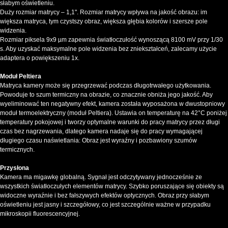
słabym oświetleniu.
Duży rozmiar matrycy – 1,1". Rozmiar matrycy wpływa na jakość obrazu: im
większa matryca, tym czystszy obraz, większa głębia kolorów i szersze pole
widzenia.
Rozmiar piksela 9x9 µm zapewnia światłoczułość wynoszącą 8100 mV przy 1/30
s. Aby uzyskać maksymalne pole widzenia bez zniekształceń, zalecamy użycie
adaptera o powiększeniu 1x.
Moduł Peltiera
Matryca kamery może się przegrzewać podczas długotrwałego użytkowania.
Powoduje to szum termiczny na obrazie, co znacznie obniża jego jakość. Aby
wyeliminować ten negatywny efekt, kamera została wyposażona w dwustopniowy
moduł termoelektryczny (moduł Peltiera). Ustawia on temperaturę na 42°C poniżej
temperatury pokojowej i tworzy optymalne warunki do pracy matrycy przez długi
czas bez nagrzewania, dlatego kamera nadaje się do pracy wymagającej
długiego czasu naświetlania: Obraz jest wyraźny i pozbawiony szumów
termicznych.
Przysłona
Kamera ma migawkę globalną. Sygnał jest odczytywany jednocześnie ze
wszystkich światłoczułych elementów matrycy. Szybko poruszające się obiekty są
widoczne wyraźnie i bez fałszywych efektów optycznych. Obraz przy słabym
oświetleniu jest jasny i szczegółowy, co jest szczególnie ważne w przypadku
mikroskopii fluorescencyjnej.