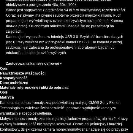
obiektywów o powiększeniu 40x, 60x i 100x.
Wideo jest nagrywane z prędkością 94 kl./s w maksymalnej rozdzielczości.
Obraz jest płynny, ma płynne i subtelne przejścia między klatkami. Ruch
preparatu jest wyświetlany w czasie rzeczywistym bez opóźnień. Kamera
ułatwia pracę z ruchomymi obiektami i nadaje się do prezentacji na
zajęciach.
Kamera jest wyposażona w interfejs USB 3.0. Szybkość transferu danych
jest 10 razy większa niż w przypadku kamer USB 2.0. Ta kamera o dużej
szybkości jest zalecana do profesjonalnych laboratoriów, badań lub
edukacji na poziomie szkół wyższych.
Zastosowania kamery cyfrowej »
Opis
Najważniejsze właściwości
Kompatybilność
Dane techniczne
Materiały referencyjne i pliki do pobrania
Opis
Matryca
Kamera ma monochromatyczną podświetlaną matrycę CMOS Sony Exmor.
Technologia ta zwiększa światłoczułość i poprawia wydajność kamery w
warunkach słabego oświetlenia.
Matryca monochromatyczna nie rejestruje kolorów preparatów, ale ma 2–4 razy
wyższą światłoczułość niż matryca kolorowa. Obraz jest jaśniejszy i bardziej
kontrastowy, dzięki czemu kamera monochromatyczna nadaje się do pracy przy