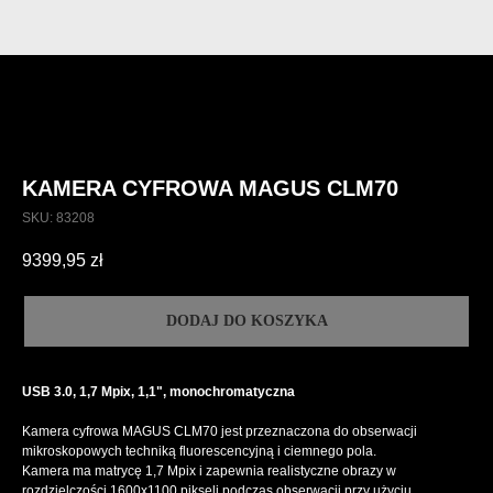
KAMERA CYFROWA MAGUS CLM70
SKU:
83208
9399,95
zł
DODAJ DO KOSZYKA
USB 3.0, 1,7 Mpix, 1,1", monochromatyczna
Kamera cyfrowa MAGUS CLM70 jest przeznaczona do obserwacji
mikroskopowych techniką fluorescencyjną i ciemnego pola.
Kamera ma matrycę 1,7 Mpix i zapewnia realistyczne obrazy w
rozdzielczości 1600x1100 pikseli podczas obserwacji przy użyciu