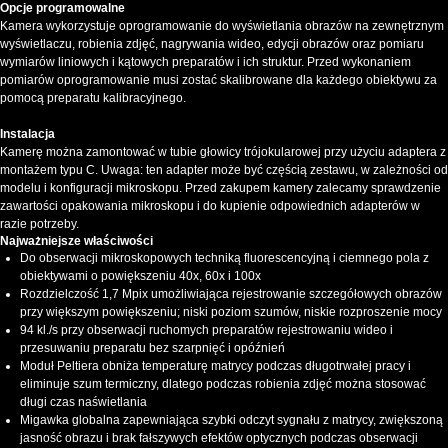
Opcje programowalne
Kamera wykorzystuje oprogramowanie do wyświetlania obrazów na zewnętrznym
wyświetlaczu, robienia zdjęć, nagrywania wideo, edycji obrazów oraz pomiaru
wymiarów liniowych i kątowych preparatów i ich struktur. Przed wykonaniem
pomiarów oprogramowanie musi zostać skalibrowane dla każdego obiektywu za
pomocą preparatu kalibracyjnego.
Instalacja
Kamerę można zamontować w tubie głowicy trójokularowej przy użyciu adaptera z
montażem typu C. Uwaga: ten adapter może być częścią zestawu, w zależności od
modelu i konfiguracji mikroskopu. Przed zakupem kamery zalecamy sprawdzenie
zawartości opakowania mikroskopu i do kupienie odpowiednich adapterów w
razie potrzeby.
Najważniejsze właściwości
Do obserwacji mikroskopowych techniką fluorescencyjną i ciemnego pola z
obiektywami o powiększeniu 40x, 60x i 100x
Rozdzielczość 1,7 Mpix umożliwiająca rejestrowanie szczegółowych obrazów
przy większym powiększeniu; niski poziom szumów, niskie rozproszenie mocy
94 kl./s przy obserwacji ruchomych preparatów rejestrowaniu wideo i
przesuwaniu preparatu bez szarpnięć i opóźnień
Moduł Peltiera obniża temperaturę matrycy podczas długotrwałej pracy i
eliminuje szum termiczny, dlatego podczas robienia zdjęć można stosować
długi czas naświetlania
Migawka globalna zapewniająca szybki odczyt sygnału z matrycy, zwiększoną
jasność obrazu i brak fałszywych efektów optycznych podczas obserwacji