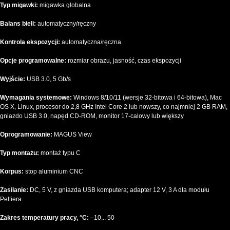
Typ migawki:
migawka globalna
Balans bieli:
automatyczny/ręczny
Kontrola ekspozycji:
automatyczna/ręczna
Opcje programowalne:
rozmiar obrazu, jasność, czas ekspozycji
Wyjście:
USB 3.0, 5 Gb/s
Wymagania systemowe:
Windows 8/10/11 (wersje 32-bitowa i 64-bitowa), Mac
OS X, Linux, procesor do 2,8 GHz Intel Core 2 lub nowszy, co najmniej 2 GB RAM,
gniazdo USB 3.0, napęd CD-ROM, monitor 17-calowy lub większy
Oprogramowanie:
MAGUS View
Typ montażu:
montaż typu C
Korpus:
stop aluminium CNC
Zasilanie:
DC, 5 V, z gniazda USB komputera; adapter 12 V, 3 A dla modułu
Peltiera
Zakres temperatury pracy, °C:
–10... 50