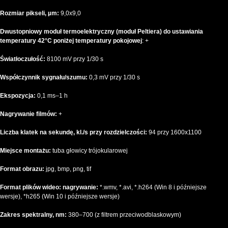
Rozmiar pikseli, µm:
9,0x9,0
Dwustopniowy moduł termoelektryczny (moduł Peltiera) do ustawiania
temperatury 42°C poniżej temperatury pokojowej
: +
Światłoczułość:
8100 mV przy 1/30 s
Współczynnik sygnału/szumu:
0,3 mV przy 1/30 s
Ekspozycja:
0,1 ms–1 h
Nagrywanie filmów:
+
Liczba klatek na sekundę, kl./s przy rozdzielczości:
94 przy 1600x1100
Miejsce montażu:
tuba głowicy trójokularowej
Format obrazu:
jpg, bmp, png, tif
Format plików wideo: nagrywanie:
*.wmv, *.avi, *.h264 (Win 8 i późniejsze
wersje), *h265 (Win 10 i późniejsze wersje)
Zakres spektralny, nm:
380–700 (z filtrem przeciwodblaskowym)