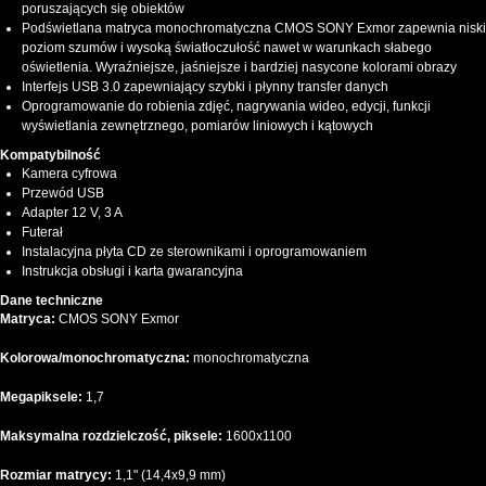
poruszających się obiektów
Podświetlana matryca monochromatyczna CMOS SONY Exmor zapewnia niski
poziom szumów i wysoką światłoczułość nawet w warunkach słabego
oświetlenia. Wyraźniejsze, jaśniejsze i bardziej nasycone kolorami obrazy
Interfejs USB 3.0 zapewniający szybki i płynny transfer danych
Oprogramowanie do robienia zdjęć, nagrywania wideo, edycji, funkcji
wyświetlania zewnętrznego, pomiarów liniowych i kątowych
Kompatybilność
Kamera cyfrowa
Przewód USB
Adapter 12 V, 3 A
Futerał
Instalacyjna płyta CD ze sterownikami i oprogramowaniem
Instrukcja obsługi i karta gwarancyjna
Dane techniczne
Matryca:
CMOS SONY Exmor
Kolorowa/monochromatyczna:
monochromatyczna
Megapiksele:
1,7
Maksymalna rozdzielczość, piksele:
1600x1100
Rozmiar matrycy:
1,1" (14,4x9,9 mm)