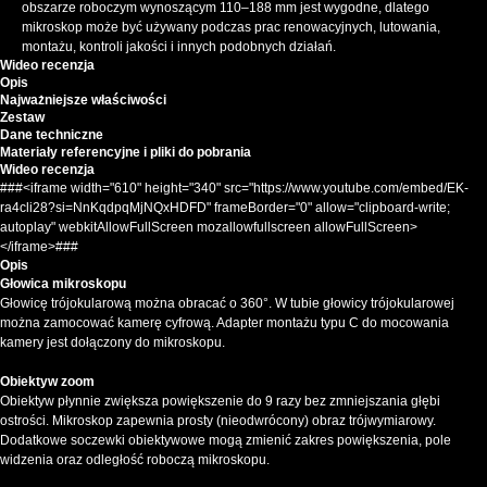
obszarze roboczym wynoszącym 110–188 mm jest wygodne, dlatego
mikroskop może być używany podczas prac renowacyjnych, lutowania,
montażu, kontroli jakości i innych podobnych działań.
Wideo recenzja
Opis
Najważniejsze właściwości
Zestaw
Dane techniczne
Materiały referencyjne i pliki do pobrania
Wideo recenzja
###<iframe width="610" height="340" src="https://www.youtube.com/embed/EK-
ra4cli28?si=NnKqdpqMjNQxHDFD" frameBorder="0" allow="clipboard-write;
autoplay" webkitAllowFullScreen mozallowfullscreen allowFullScreen>
</iframe>###
Opis
Głowica mikroskopu
Głowicę trójokularową można obracać o 360°. W tubie głowicy trójokularowej
można zamocować kamerę cyfrową. Adapter montażu typu C do mocowania
kamery jest dołączony do mikroskopu.
Obiektyw zoom
Obiektyw płynnie zwiększa powiększenie do 9 razy bez zmniejszania głębi
ostrości. Mikroskop zapewnia prosty (nieodwrócony) obraz trójwymiarowy.
Dodatkowe soczewki obiektywowe mogą zmienić zakres powiększenia, pole
widzenia oraz odległość roboczą mikroskopu.