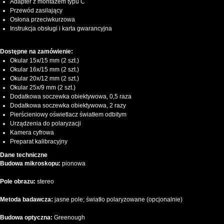
Adapter z montażem typu C
Przewód zasilający
Osłona przeciwkurzowa
Instrukcja obsługi i karta gwarancyjna
Dostępne na zamówienie:
Okular 15x/15 mm (2 szt.)
Okular 16x/15 mm (2 szt.)
Okular 20x/12 mm (2 szt.)
Okular 25x/9 mm (2 szt.)
Dodatkowa soczewka obiektywowa, 0,5 raza
Dodatkowa soczewka obiektywowa, 2 razy
Pierścieniowy oświetlacz światłem odbitym
Urządzenia do polaryzacji
Kamera cyfrowa
Preparat kalibracyjny
Dane techniczne
Budowa mikroskopu:
pionowa
Pole obrazu:
stereo
Metoda badawcza:
jasne pole; światło polaryzowane (opcjonalnie)
Budowa optyczna:
Greenough