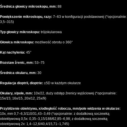
Średnica głowicy mikroskopu, mm:
88
Powiększenie mikroskopu, razy:
7–63 w konfiguracji podstawowej (*opcjonalnie:
3,5–315)
Typ głowicy mikroskopu:
trójokularowa
Głowica mikroskopu:
możliwość obrotu o 360°
Kąt nachylenia:
45°
Rozstaw źrenic, mm:
53–75
Średnica okularu, mm:
30
Regulacja dioptrii, dioptrie:
±5D w każdym okularze
Okulary, x/pole, mm:
10x/22, duży odstęp źrenicy wyjściowej (*opcjonalnie:
15x/15; 16x/15, 20x/12, 25x/9)
Przybliżenie obiektywu, x/odległość robocza, mm/pole widzenia w okularze:
10x, mm 0,7–6,3/110/31,43–3,49 (*opcjonalnie: z dodatkową soczewką
obiektywową 0,5x: 0,35–3,15/188/62,85–6,98; z dodatkową soczewką
obiektywową 2x: 1,4–12,6/40,4/15,71–1,745)