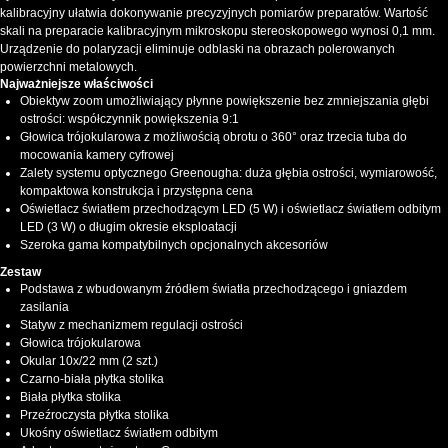
kalibracyjny ułatwia dokonywanie precyzyjnych pomiarów preparatów. Wartość
skali na preparacie kalibracyjnym mikroskopu stereoskopowego wynosi 0,1 mm.
Urządzenie do polaryzacji eliminuje odblaski na obrazach polerowanych
powierzchni metalowych.
Najważniejsze właściwości
Obiektyw zoom umożliwiający płynne powiększenie bez zmniejszania głębi
ostrości: współczynnik powiększenia 9:1
Głowica trójokularowa z możliwością obrotu o 360° oraz trzecia tuba do
mocowania kamery cyfrowej
Zalety systemu optycznego Greenougha: duża głębia ostrości, wymiarowość,
kompaktowa konstrukcja i przystępna cena
Oświetlacz światłem przechodzącym LED (5 W) i oświetlacz światłem odbitym
LED (3 W) o długim okresie eksploatacji
Szeroka gama kompatybilnych opcjonalnych akcesoriów
Zestaw
Podstawa z wbudowanym źródłem światła przechodzącego i gniazdem
zasilania
Statyw z mechanizmem regulacji ostrości
Głowica trójokularowa
Okular 10x/22 mm (2 szt.)
Czarno-biała płytka stolika
Biała płytka stolika
Przeźroczysta płytka stolika
Ukośny oświetlacz światłem odbitym