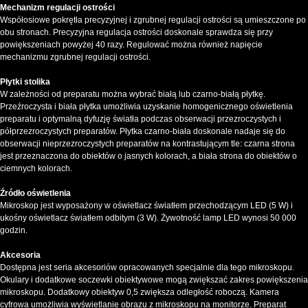
Mechanizm regulacji ostrości
Współosiowe pokrętła precyzyjnej i zgrubnej regulacji ostrości są umieszczone po
obu stronach. Precyzyjna regulacja ostrości doskonale sprawdza się przy
powiększeniach powyżej 40 razy. Regulować można również napięcie
mechanizmu zgrubnej regulacji ostrości.
Płytki stolika
W zależności od preparatu można wybrać białą lub czarno-białą płytkę.
Przeźroczysta i biała płytka umożliwia uzyskanie homogenicznego oświetlenia
preparatu i optymalną dyfuzję światła podczas obserwacji przezroczystych i
półprzezroczystych preparatów. Płytka czarno-biała doskonale nadaje się do
obserwacji nieprzezroczystych preparatów na kontrastującym tle: czarna strona
jest przeznaczona do obiektów o jasnych kolorach, a biała strona do obiektów o
ciemnych kolorach.
Źródło oświetlenia
Mikroskop jest wyposażony w oświetlacz światłem przechodzącym LED (5 W) i
ukośny oświetlacz światłem odbitym (3 W). Żywotność lamp LED wynosi 50 000
godzin.
Akcesoria
Dostępna jest seria akcesoriów opracowanych specjalnie dla tego mikroskopu.
Okulary i dodatkowe soczewki obiektywowe mogą zwiększać zakres powiększenia
mikroskopu. Dodatkowy obiektyw 0,5 zwiększa odległość roboczą. Kamera
cyfrowa umożliwia wyświetlanie obrazu z mikroskopu na monitorze. Preparat