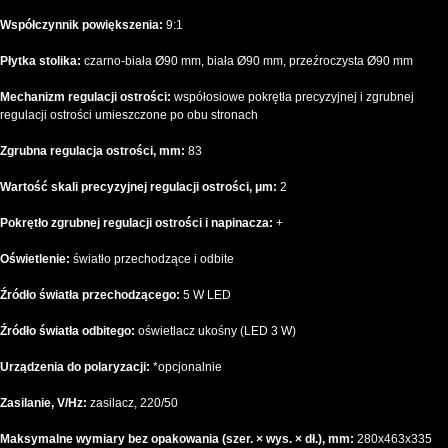
Współczynnik powiększenia:
9:1
Płytka stolika:
czarno-biała Ø90 mm, biała Ø90 mm, przeźroczysta Ø90 mm
Mechanizm regulacji ostrości:
współosiowe pokrętła precyzyjnej i zgrubnej
regulacji ostrości umieszczone po obu stronach
Zgrubna regulacja ostrości, mm:
83
Wartość skali precyzyjnej regulacji ostrości, μm:
2
Pokrętło zgrubnej regulacji ostrości i napinacza:
+
Oświetlenie:
światło przechodzące i odbite
Źródło światła przechodzącego:
5 W LED
Źródło światła odbitego:
oświetlacz ukośny (LED 3 W)
Urządzenia do polaryzacji:
*opcjonalnie
Zasilanie, V/Hz:
zasilacz, 220/50
Maksymalne wymiary bez opakowania (szer. × wys. × dł.), mm:
280x463x335