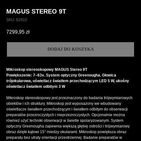
MAGUS STEREO 9T
SKU:
82910
7299,95
zł
DODAJ DO KOSZYKA
Mikroskop stereoskopowy MAGUS Stereo 9T
Powiększenie: 7–63x. System optyczny Greenougha. Głowica
trójokularowa, oświetlacz światłem przechodzącym LED 5 W, ukośny
oświetlacz światłem odbitym 3 W
Mikroskop stereoskopowy jest przeznaczony do badania trójwymiarowych
obiektów i ich struktury. Mikroskop jest wyposażony we wbudowany
oświetlacze światłem przechodzącym i światłem odbitym do obserwacji
preparatów przezroczystych i nieprzezroczystych. Opcjonalnie można
również użyć techniki obserwacji w świetle spolaryzowanym. System
optyczny Greenougha zapewnia większą głębię ostrości i trójwymiarowy
obraz dzięki kątowi 15° miedzy okularami. Mikroskop powiększa obraz
preparatu bez utraty orientacji przestrzennej. Badanie preparatów w